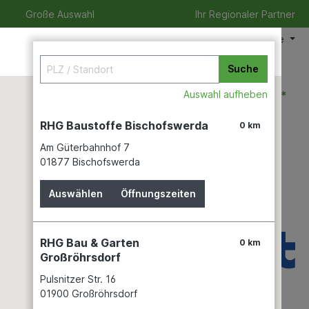
Große Auswahl
Ihr Regionaler Partner
Meine Filiale
Suche
0,00 €*
Auswahl aufheben
RHG Baustoffe Bischofswerda
0 km
Am Güterbahnhof 7
izeit
Verleihservice
Karriere
01877 Bischofswerda
Auswählen
Öffnungszeiten
ip color
RHG Bau & Garten
0 km
Großröhrsdorf
Pulsnitzer Str. 16
01900 Großröhrsdorf