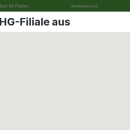
ber 80 Filialen
Verleihservice
HG-Filiale aus
uge
Angebote
Garten
Tierbedarf
Wohnen & Fre
ßen
 weiß 2mm 30kg für maxit 