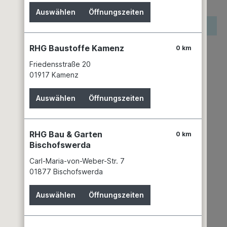
Auswählen
Öffnungszeiten
reis wird erst nach Wahl einer Filiale angezeigt.
RHG Baustoffe Kamenz
0 km
zettel hinzufügen
keit
Friedensstraße 20
n 1 Filiale
Filiale auswählen
01917 Kamenz
mer:
02073955
Auswählen
Öffnungszeiten
Franken Maxit Mauermörtel GmbH & Co.
Azendorf 63
95359 Kasendorf
RHG Bau & Garten
0 km
+49 9220 18 - 0
Bischofswerda
info@franken-maxit.de
Carl-Maria-von-Weber-Str. 7
01877 Bischofswerda
Auswählen
Öffnungszeiten