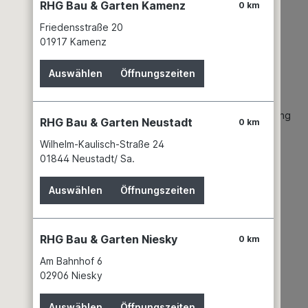
RHG Bau & Garten Kamenz
0 km
Friedensstraße 20
01917 Kamenz
p color 220 "
Auswählen
Öffnungszeiten
e als Oberbeschichtung für maxit Dämmputze und maxit
f Armierungsputzen und Spachteln sowie als Oberbeschichtung
RHG Bau & Garten Neustadt
0 km
Wilhelm-Kaulisch-Straße 24
01844 Neustadt/ Sa.
Auswählen
Öffnungszeiten
RHG Bau & Garten Niesky
0 km
Am Bahnhof 6
02906 Niesky
Auswählen
Öffnungszeiten