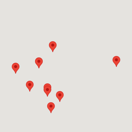
treizungen.
H318: Verursacht schwere Augenschäden.
H335: Kann 
at erforderlich, Verpackung oder Kennzeichnungsetikett bereithalten
Anweisungen aufmerksam und befolgen Sie diese.
P261: Einatmen v
TAKT MIT DEN AUGEN: Einige Minuten lang behutsam mit Wasser spü
len.
P310: Sofort GIFTINFORMATIONSZENTRUM/Arzt//anrufen.
P321
t).
P405: Unter Verschluss aufbewahren.
P501: Inhalt/Behälter zufü