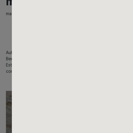
maxit – Ein verlässlicher
maxit steht seit Jahrzehnten für eine Vielzahl von Produkten u
Auf modernsten Anlagen produziert maxit Trockenmörtel und Gem
Bereiche Rohbau, Ausbau und Fassade. Ob Innen- und Außenput
Estriche und Farben in unterschiedlichen Gebinden, als Sackwa
computergesteuerte Mischanlagen für Trockenputze, Trockenmört