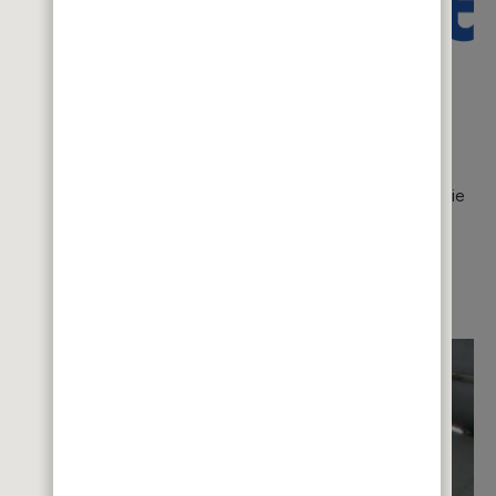
uindustrie und bietet ein umfassendes Produktprogramm für die
steme: Tagtäglich verlassen mehr als 3.500 Tonnen Putze,
tätten der Franken Maxit Gruppe. Neueste Technologie und
bender Qualität.