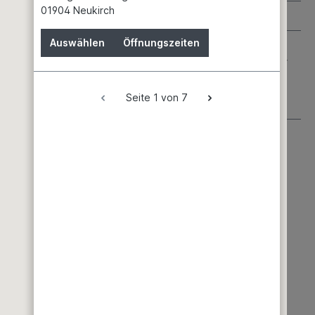
01904 Neukirch
die Atemwege reizen.
Auswählen
Öffnungszeiten
.
P102: Darf nicht in die Hände von Kindern gelangen.
P103:
on Staub/Rauch/Gas/Nebel/Dampf/Aerosol vermeiden.
P305 +
len. Eventuell vorhandene Kontaktlinsen nach Möglichkeit
: Besondere Behandlung (siehe auf diesem
Seite 1 von 7
hren.