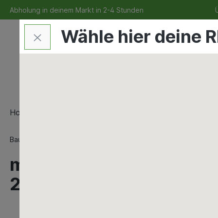
Abholung in deinem Markt in 2-4 Stunden
Ü
Wähle hier deine R
Home
Bauen & Renovieren
Maschinen & Werkze
Bauen & Renovieren
Mauern & Verputzen
Nassputz Au
maxit star 220 Oberputz
220