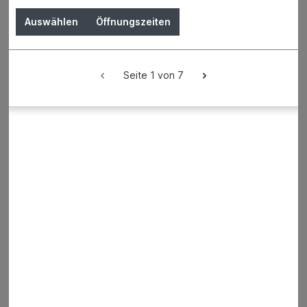
Auswählen
Öffnungszeiten
Seite 1 von 7
Ausschalgerät ALBA-KULI
Der Preis wird erst nach Wahl einer Filiale
angezeigt.
Details