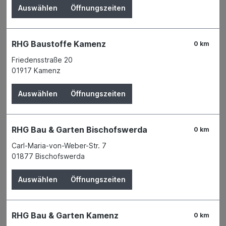
Auswählen
Öffnungszeiten
Baustellengeräte
Hochbaugeräte
RHG Baustoffe Kamenz
0 km
Tiefbaugeräte
Friedensstraße 20
Baustellenbedarf
01917 Kamenz
Baueimer und Kübel
Auswählen
Öffnungszeiten
Elektrowerkzeuge & Zubehör
Handwerkzeuge
RHG Bau & Garten Bischofswerda
0 km
Werkstatt
Carl-Maria-von-Weber-Str. 7
01877 Bischofswerda
Angebote
Auswählen
Öffnungszeiten
Garten
Tierbedarf
RHG Bau & Garten Kamenz
0 km
Wohnen & Freizeit