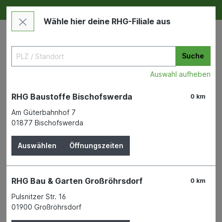
Deine RHG NEU ERLEBEN
Im Markt & Online
Wähle hier deine RHG-Filiale aus
Suche
Auswahl aufheben
RHG Baustoffe Bischofswerda
0 km
Am Güterbahnhof 7
01877 Bischofswerda
Maschinen & Werkzeuge
Baustellengeräte
Tiefbaugeräte
Auswählen
Öffnungszeiten
RHG Bau & Garten Großröhrsdorf
0 km
Pulsnitzer Str. 16
Bauen & Renovieren
01900 Großröhrsdorf
Maschinen & Werkzeuge