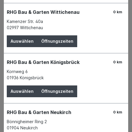
RHG Bau & Garten Wittichenau
0 km
Kamenzer Str. 40a
02997 Wittichenau
Plattenheber 30-50 cm
Auswählen
Öffnungszeiten
zum Transportieren und Verlegen von
RHG Bau & Garten Königsbrück
0 km
großformatigen und schweren Gehweg-,
Waschbeton-, Sonthofer- und anderen
Kornweg 6
Platten, Abstufungen in 50 mm verstellbar,
01936 Königsbrück
Der Preis wird erst nach Wahl einer Filiale
Kunststoffgriff
angezeigt.
Auswählen
Öffnungszeiten
Details
RHG Bau & Garten Neukirch
0 km
Bönnigheimer Ring 2
01904 Neukirch