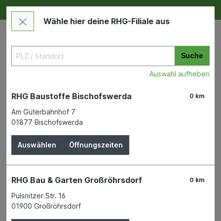
Deine RHG NEU ERLEBEN
Im Markt & Online
Wähle hier deine RHG-Filiale aus
Suche
Auswahl aufheben
RHG Baustoffe Bischofswerda
0 km
Am Güterbahnhof 7
01877 Bischofswerda
Wohnen & Freizeit
Deko & Haushalt
Trockenblumen und Seidenblumen
Auswählen
Öffnungszeiten
RHG Bau & Garten Großröhrsdorf
0 km
Pulsnitzer Str. 16
Bauen & Renovieren
01900 Großröhrsdorf
Maschinen & Werkzeuge