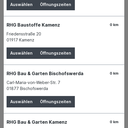
Auswählen
Öffnungszeiten
Angebote
Garten
RHG Baustoffe Kamenz
0 km
Tierbedarf
Friedensstraße 20
01917 Kamenz
Wohnen & Freizeit
Auswählen
Öffnungszeiten
Auto & Fahrrad
Deko & Haushalt
RHG Bau & Garten Bischofswerda
0 km
Gardienenschienen
Carl-Maria-von-Weber-Str. 7
Sonnenschutz
01877 Bischofswerda
Bilderahmen
Auswählen
Öffnungszeiten
Klebefolien und Tischdecken
Elektrische Heizgeräte
RHG Bau & Garten Kamenz
0 km
Baustellenradio und Radiolampen