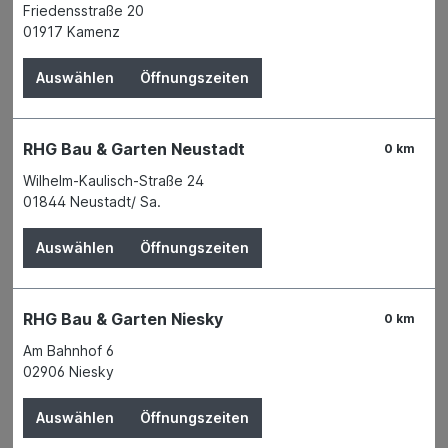
Friedensstraße 20
Telekommunikation Zubehör
01917 Kamenz
Monozellen
Auswählen
Öffnungszeiten
Küchenzubehör
Camping und Freizeitartikel
RHG Bau & Garten Neustadt
0 km
Trockenblumen und Seidenblumen
Wilhelm-Kaulisch-Straße 24
Haushaltsleitern, Bügelbretter und
01844 Neustadt/ Sa.
Wäschetrockner
Auswählen
Öffnungszeiten
Besen, Bürsten und Reinigungszubehör
Haushaltsartikel Kunststoff und Plastik
Tischdekoration
RHG Bau & Garten Niesky
0 km
Am Bahnhof 6
Sonstige Haushaltswaren
02906 Niesky
Bastelbedarf
Auswählen
Öffnungszeiten
Spielwaren