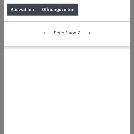
1
2
3
4
5
Auswählen
Öffnungszeiten
Seite 1 von 7
Päonie cream 60cm