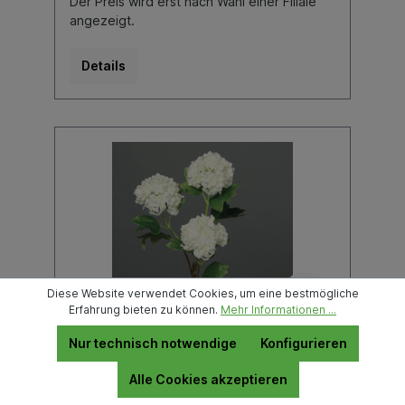
Der Preis wird erst nach Wahl einer Filiale
angezeigt.
Details
Diese Website verwendet Cookies, um eine bestmögliche
Erfahrung bieten zu können.
Mehr Informationen ...
Nur technisch notwendige
Konfigurieren
Schneeballzweig 3 Dolden cream
80cm
Alle Cookies akzeptieren