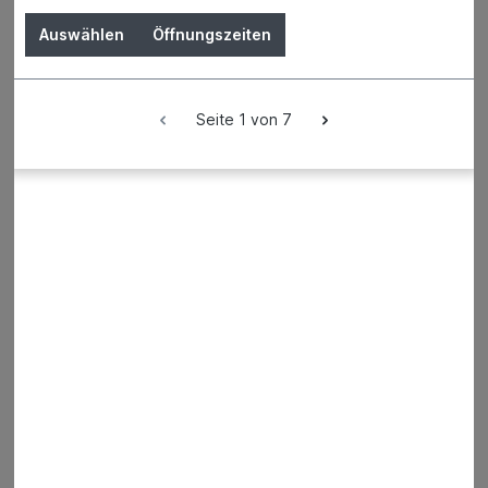
Auswählen
Öffnungszeiten
Kantenprofil 3555 17mm 2,5m
schwarz mit
Schnittkantenüberdeckung PVC
Seite 1 von 7
Das PROTEKTOR Kantenprofil, PVC, für
Außenecken dient der optimalen
Fassadengestaltung.
Der Preis wird erst nach Wahl einer Filiale
angezeigt.
Details