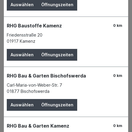
Auswählen
Öffnungszeiten
Dach
Eisenwaren
RHG Baustoffe Kamenz
0 km
Farben, Lacke & Zubehör
Friedensstraße 20
01917 Kamenz
Wärmedämmung
Fenster
Auswählen
Öffnungszeiten
Türen & Tore
Fliesen & Fliesenzubehör
RHG Bau & Garten Bischofswerda
0 km
Carl-Maria-von-Weber-Str. 7
Wand- & Bodenbeläge
01877 Bischofswerda
Kantenprofile und Dichtungsbänder
Auswählen
Öffnungszeiten
Paneele
Fertigfußboden Holz, Laminat, Parkett
RHG Bau & Garten Kamenz
Fußmatten
0 km