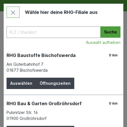
Deine RHG NEU ERLEBEN
Im Markt & Online
Wähle hier deine RHG-Filiale aus
Suche
Auswahl aufheben
RHG Baustoffe Bischofswerda
0 km
Am Güterbahnhof 7
01877 Bischofswerda
Bauen & Renovieren
Wand- & Bodenbeläge
Kantenprofile und Dichtungsbänder
Auswählen
Öffnungszeiten
RHG Bau & Garten Großröhrsdorf
0 km
Pulsnitzer Str. 16
Bauen & Renovieren
01900 Großröhrsdorf
Bad & Sanitär