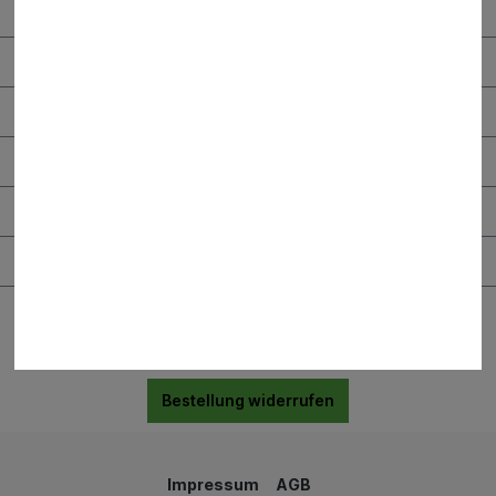
Kontaktdaten und Öffnungszeiten
RHG Helfer
Wissenswertes
Maschinen & Werkzeuge
Bauen & Renovieren
Garten & Landschaftsbau
Bestellung widerrufen
Impressum
AGB