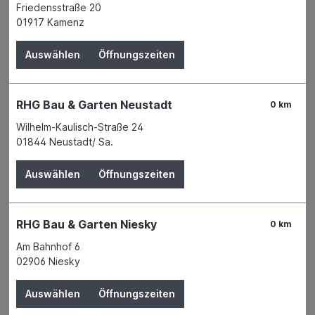
Friedensstraße 20
Bodenbeläge Zubehör
01917 Kamenz
Tapeten
Auswählen
Öffnungszeiten
Verkleidungen und Dekor Hartschaum
Innenausbau
RHG Bau & Garten Neustadt
0 km
Mauern & Verputzen
Wilhelm-Kaulisch-Straße 24
Holz
01844 Neustadt/ Sa.
Tiefbau
Auswählen
Öffnungszeiten
Maschinen & Werkzeuge
Angebote
RHG Bau & Garten Niesky
0 km
Garten
Am Bahnhof 6
02906 Niesky
Tierbedarf
Auswählen
Öffnungszeiten
Wohnen & Freizeit