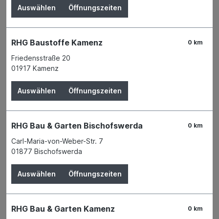
TRIUSO-QUALITÄTSWERKZEUGE GMBH
Auswählen
Öffnungszeiten
RHG Baustoffe Kamenz
0 km
Friedensstraße 20
01917 Kamenz
Auswählen
Öffnungszeiten
RHG Bau & Garten Bischofswerda
0 km
Carl-Maria-von-Weber-Str. 7
01877 Bischofswerda
Der Preis wird erst nach Wahl einer Filiale
Auswählen
Öffnungszeiten
angezeigt.
Zum Merkzettel hinzufügen
RHG Bau & Garten Kamenz
0 km
Verfügbarkeit