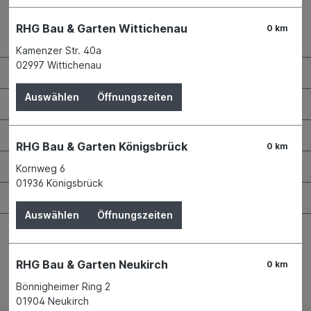
RHG Bau & Garten Wittichenau
0 km
Kontaktdaten und Öffnungszeiten
Kamenzer Str. 40a
02997 Wittichenau
RHG Helfer
Auswählen
Öffnungszeiten
Wissenswertes
Maschinen & Werkzeuge
RHG Bau & Garten Königsbrück
0 km
Bauen & Renovieren
Kornweg 6
01936 Königsbrück
Garten & Landschaftsbau
Auswählen
Öffnungszeiten
RHG Bau & Garten Neukirch
0 km
Bestellung widerrufen
Bönnigheimer Ring 2
01904 Neukirch