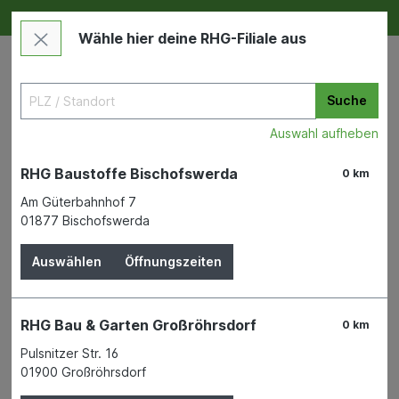
Deine RHG NEU ERLEBEN
Im Markt & Online
Wähle hier deine RHG-Filiale aus
Suche
Auswahl aufheben
RHG Baustoffe Bischofswerda
0 km
Am Güterbahnhof 7
01877 Bischofswerda
Maschinen & Werkzeuge
Handwerkzeuge
Maurerwerkzeug
Auswählen
Öffnungszeiten
Berner Putzkelle Edelstahl
RHG Bau & Garten Großröhrsdorf
0 km
140 mm mit Schwanenh.
Pulsnitzer Str. 16
Naturholzgr.
01900 Großröhrsdorf