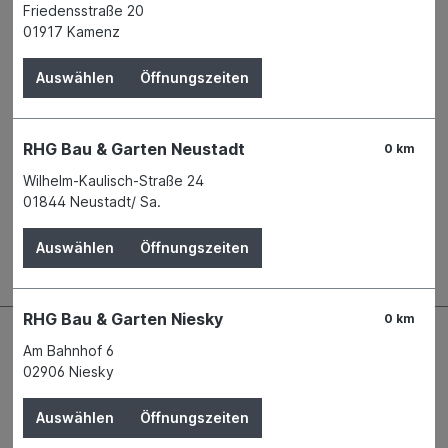
Friedensstraße 20
Verfügbar in 5 Filialen
Filiale auswählen
01917 Kamenz
Produktnummer:
00380008
Auswählen
Öffnungszeiten
Name
Triuso-Qualitätswerkzeuge GmbH
Anschrift
Steeg 4
84428 Buchbach
Telefon
+49 8086 9308 - 0
RHG Bau & Garten Neustadt
0 km
E-Mail
info@triuso.de
Wilhelm-Kaulisch-Straße 24
01844 Neustadt/ Sa.
Beschreibung
Auswählen
Öffnungszeiten
RHG Bau & Garten Niesky
0 km
Am Bahnhof 6
02906 Niesky
Auswählen
Öffnungszeiten