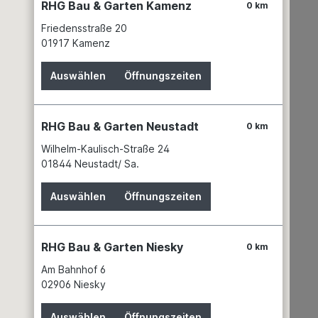
RHG Bau & Garten Kamenz
Details
0 km
en
sichtbar oder durch späteren
 Stürze
Putzauftrag verdeckt: Silka Stürze
Friedensstraße 20
er
verschmelzen optisch mit der
01917 Kamenz
entischen
Wandoberfläche, liefern identischen
Putzgrund und bieten hohe
öchstmaß
Tragfähigkeit sowie ein Höchstmaß
Auswählen
Öffnungszeiten
an Sicherheit.
RHG Bau & Garten Neustadt
0 km
Wilhelm-Kaulisch-Straße 24
01844 Neustadt/ Sa.
Auswählen
Öffnungszeiten
DF
Silka KS-Hintermauerst.3DF
1750x175x113
RHG Bau & Garten Niesky
0 km
Am Bahnhof 6
02906 Niesky
Einfache Überdeckung von
Öffnungen Silka Stürze sind
Auswählen
Öffnungszeiten