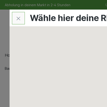
Abholung in deinem Markt in 2-4 Stunden
Ü
Wähle hier deine R
Home
Bauen & Renovieren
Maschinen & Werkze
Bauen & Renovieren
Mauern & Verputzen
Kalksandste
Bauen & Renovieren
Bad & Sanitär
Dach