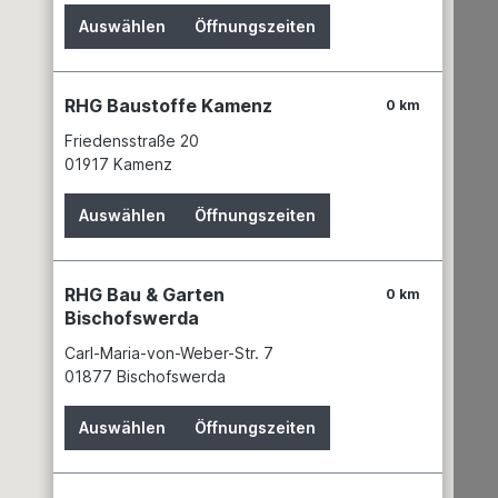
Auswählen
Öffnungszeiten
RHG Baustoffe Kamenz
0 km
Friedensstraße 20
01917 Kamenz
Auswählen
Öffnungszeiten
rst.3DF
Silka KS-Hintermauerst.2DF
1000x115x113
RHG Bau & Garten
0 km
Bischofswerda
Carl-Maria-von-Weber-Str. 7
Einfache Überdeckung von
d
Öffnungen Silka Stürze sind
01877 Bischofswerda
werksseitig vorgefertigte
lichste
Einbauteile, die unterschiedlichste
Auswählen
Öffnungszeiten
hl einer
Der Preis wird erst nach Wahl einer
Mauerwerk
Öffnungen in jedem Silka Mauerwerk
Filiale angezeigt.
überdecken können. Ob in
tmörtel,
Normalmörtel oder Dünnbettmörtel,
rmaten,
mit kleinen oder großen Formaten,