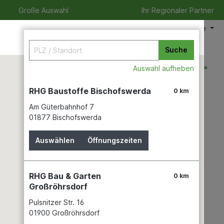
Große Auswahl
Ihr Regionaler Partner
Meine Filiale
Suche
0,00 €*
Auswahl aufheben
RHG Baustoffe Bischofswerda
0 km
Am Güterbahnhof 7
izeit
Verleihservice
Karriere
01877 Bischofswerda
Auswählen
Öffnungszeiten
RHG Bau & Garten
0 km
Großröhrsdorf
Pulsnitzer Str. 16
01900 Großröhrsdorf