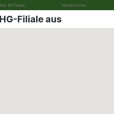
ber 80 Filialen
Verleihservice
HG-Filiale aus
uge
Angebote
Garten
Tierbedarf
Wohnen & Fre
ine