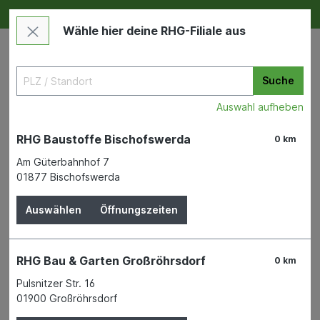
Deine RHG NEU ERLEBEN
Im Markt & Online
Wähle hier deine RHG-Filiale aus
Suche
Auswahl aufheben
RHG Baustoffe Bischofswerda
0 km
Am Güterbahnhof 7
01877 Bischofswerda
Auswählen
Öffnungszeiten
Alle Kategorien
RHG Bau & Garten Großröhrsdorf
0 km
Pulsnitzer Str. 16
01900 Großröhrsdorf