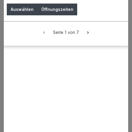
Auswählen
Öffnungszeiten
Seite 1 von 7
Hier finden Sie alles, was Ihnen
schöne Stunden
in
der
Freizeit
bereitet und
Haus
und
Wohnung
gemütlich
und
bequem
macht.