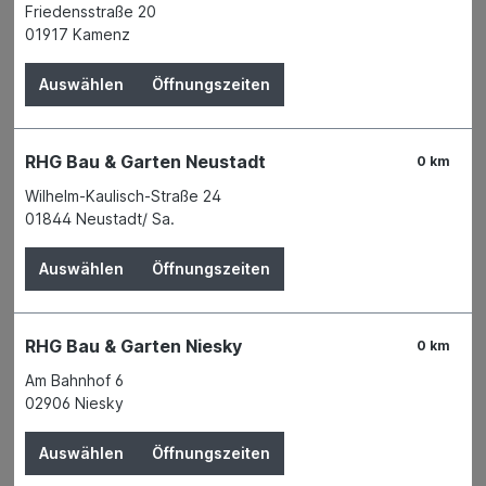
Friedensstraße 20
01917 Kamenz
Auswählen
Öffnungszeiten
RHG Bau & Garten Neustadt
0 km
Erleichtern
Sie sich die
Arbeit
mit der richtigen
Wilhelm-Kaulisch-Straße 24
Ausstattung an
Maschinen
und
Handwerkzeug
. Mit
01844 Neustadt/ Sa.
unserer
riesigen Auswahl
an langlebigen und
robusten Markenwerkzeugen
zu
attraktiven
Auswählen
Öffnungszeiten
Preisen
macht jedem
Handwerker
und
Heimwerker
die eigene Arbeit richtig Spaß.
RHG Bau & Garten Niesky
0 km
Am Bahnhof 6
02906 Niesky
Auswählen
Öffnungszeiten