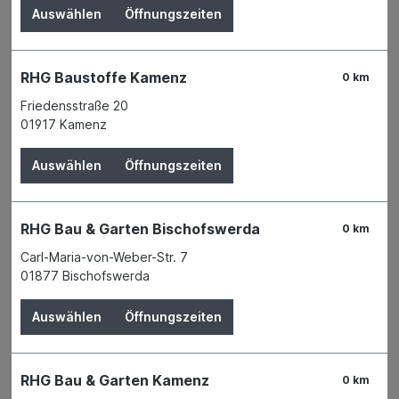
Auswählen
Öffnungszeiten
RHG Baustoffe Kamenz
0 km
Friedensstraße 20
01917 Kamenz
Auswählen
Öffnungszeiten
Bauen & Renovieren
- ganz gleich, ob in der
Wohnung oder im
Haus
, dem
Garten
oder der
RHG Bau & Garten Bischofswerda
0 km
Terrasse
. Es gibt immer etwas zu tun! Bei uns finden
Carl-Maria-von-Weber-Str. 7
Sie, was Sie benötigen, um Ihre
Projekte bestmöglich
01877 Bischofswerda
umzusetzen
.
Auswählen
Öffnungszeiten
RHG Bau & Garten Kamenz
0 km