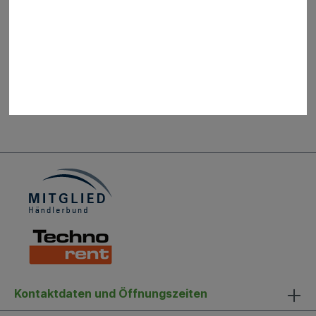
16.01.26
Gärtner im Bau- und Gartenfachmarkt (m/w/d)
Zur Verstärkung unseres Teams suchen wir zum
nächstmöglichen Zeitpunkt einen Gärtner (m/w/d) für
unseren Bau- und Gartenfachmarkt.
Kontaktdaten und Öffnungszeiten