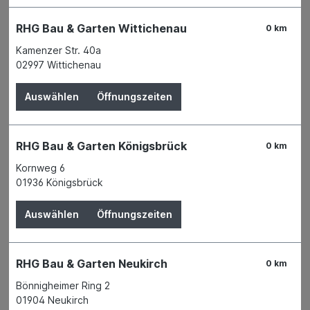
RHG Bau & Garten Wittichenau
0 km
Kamenzer Str. 40a
02997 Wittichenau
Auswählen
Öffnungszeiten
Gartenträume
werden wahr! Der schönste Ort zum
Entspannen
liegt oft vor der eigenen Haustür. Wir
sind Ihnen gerne bei der Umsetzung Ihrer
persönlichen Gartenträume
behilflich und stehen
RHG Bau & Garten Königsbrück
0 km
Ihnen mit
Rat
,
Tat
und zahlreichen
Anregungen
zur
Kornweg 6
Seite.
01936 Königsbrück
Auswählen
Öffnungszeiten
RHG Bau & Garten Neukirch
0 km
Bönnigheimer Ring 2
01904 Neukirch