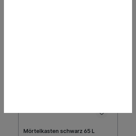
Der Preis wird erst nach Wahl einer Filiale
angezeigt.
Details
Mörtelkasten schwarz 65 L