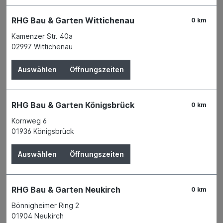
RHG Bau & Garten Wittichenau
0 km
Mörtelkübel Polyethylen schwarz
Kamenzer Str. 40a
rund 65 schmaler Rand D:600mm
02997 Wittichenau
Auswählen
Öffnungszeiten
RHG Bau & Garten Königsbrück
0 km
Der Preis wird erst nach Wahl einer Filiale
Kornweg 6
angezeigt.
01936 Königsbrück
Details
Auswählen
Öffnungszeiten
RHG Bau & Garten Neukirch
0 km
Bönnigheimer Ring 2
01904 Neukirch