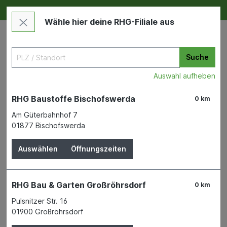
Deine RHG NEU ERLEBEN
Im Markt & Online
Wähle hier deine RHG-Filiale aus
Suche
Auswahl aufheben
RHG Baustoffe Bischofswerda
0 km
Am Güterbahnhof 7
01877 Bischofswerda
Maschinen & Werkzeuge
Baustellengeräte
Baueimer und Kübel
Auswählen
Öffnungszeiten
RHG Bau & Garten Großröhrsdorf
0 km
Pulsnitzer Str. 16
Bauen & Renovieren
01900 Großröhrsdorf
Maschinen & Werkzeuge