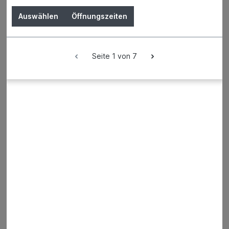
Auswählen
Öffnungszeiten
Seite 1 von 7
Baueimer PE schwarz schwere
Ausf. 20 l mit Kreuzboden Classic
Der Preis wird erst nach Wahl einer Filiale
angezeigt.
Details