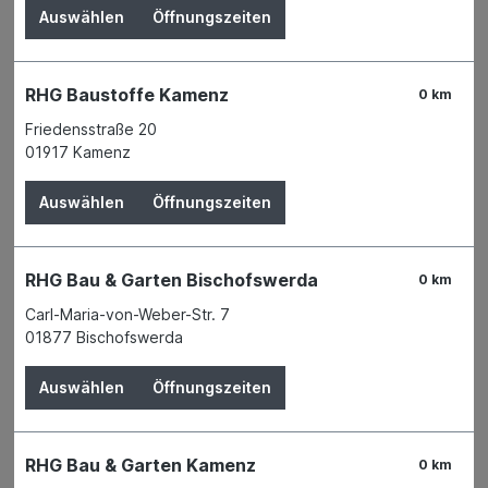
Auswählen
Öffnungszeiten
Baustellengeräte
Hochbaugeräte
RHG Baustoffe Kamenz
0 km
Tiefbaugeräte
Friedensstraße 20
Baustellenbedarf
01917 Kamenz
Baueimer und Kübel
Auswählen
Öffnungszeiten
Elektrowerkzeuge & Zubehör
Handwerkzeuge
RHG Bau & Garten Bischofswerda
0 km
Werkstatt
Carl-Maria-von-Weber-Str. 7
01877 Bischofswerda
Angebote
Auswählen
Öffnungszeiten
Garten
Tierbedarf
RHG Bau & Garten Kamenz
0 km
Wohnen & Freizeit