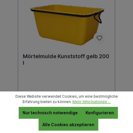
Mörtelmulde Kunststoff gelb 200
l
Diese Website verwendet Cookies, um eine bestmögliche
Erfahrung bieten zu können.
Mehr Informationen ...
Der Preis wird erst nach Wahl einer Filiale
Nur technisch notwendige
Konfigurieren
angezeigt.
Alle Cookies akzeptieren
Details