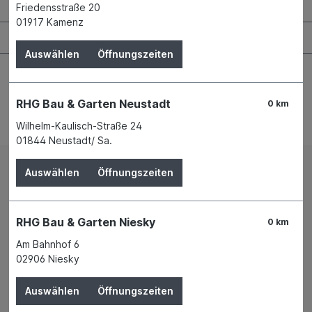
Bauen & Renovieren
Friedensstraße 20
01917 Kamenz
Garten & Landschaftsbau
Auswählen
Öffnungszeiten
RHG Bau & Garten Neustadt
0 km
Bestellung widerrufen
Wilhelm-Kaulisch-Straße 24
01844 Neustadt/ Sa.
Auswählen
Öffnungszeiten
Impressum
AGB
Versand und Zahlungsbedingungen
Widerrufsrecht
Datenschutz
News
Filialen
Mietpark
RHG Bau & Garten Niesky
0 km
Am Bahnhof 6
02906 Niesky
* Alle Preise inkl. gesetzl. Mehrwertsteuer zzgl.
Versandkosten
und ggf. Nachnahmegebühren, wenn nicht
anders angegeben.
Auswählen
Öffnungszeiten