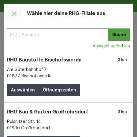
Deine RHG NEU ERLEBEN
Im Markt & Online
Wähle hier deine RHG-Filiale aus
Suche
Auswahl aufheben
RHG Baustoffe Bischofswerda
0 km
Am Güterbahnhof 7
01877 Bischofswerda
Zu "catit" wurde kein Produkt
Auswählen
Öffnungszeiten
gefunden
RHG Bau & Garten Großröhrsdorf
0 km
Filter
Pulsnitzer Str. 16
01900 Großröhrsdorf
Keine Produkte gefunden.