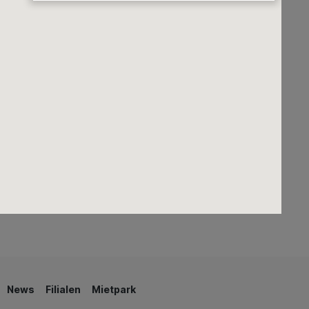
Erden
Dünger
Gewächshäuser
Grills & Zubehör
Rasenmäher
Regenwassernutzung
Teiche & Springbrunnen
Schwimmen & Wellness
News
Filialen
Mietpark