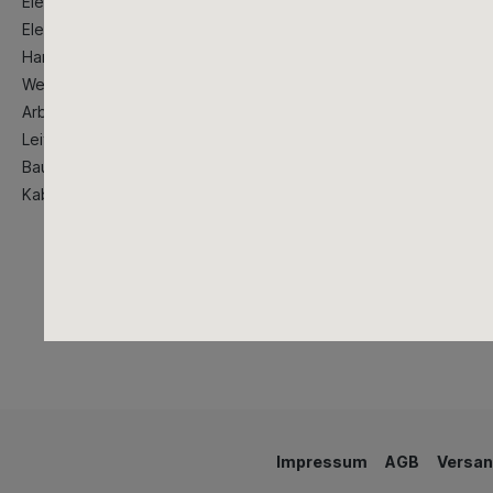
Elektrowerkzeuge
Elektrogroßgeräte
Handwerkzeug
Werstattausstattung
Arbeitsschutzkleidung
Leitern
Baustellenbedarf
Kabeltrommeln
Impressum
AGB
Versan