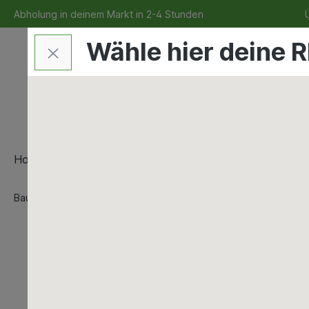
Abholung in deinem Markt in 2-4 Stunden
Ü
Wähle hier deine R
Home
Bauen & Renovieren
Maschinen & Werkze
Bauen & Renovieren
Innenausbau
Gipsfaserplatten
Bauen & Renovieren
Bad & Sanitär
Dach