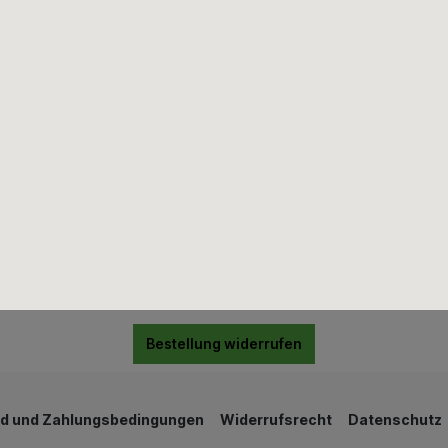
Bad & Sanitär
Eisenwaren & Beschläge
Farben, Lacke & Zubehör
Fliesen & Fliesenzubehör
Innenausbau
Mauern & Verputzen
Wand & Bodenbeläge
Wärmedämmung
Bestellung widerrufen
d und Zahlungsbedingungen
Widerrufsrecht
Datenschutz