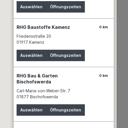
Auswählen
Öffnungszeiten
RHG Baustoffe Kamenz
0 km
Friedensstraße 20
01917 Kamenz
Auswählen
Öffnungszeiten
10 mm
RHG Bau & Garten
0 km
Bischofswerda
Carl-Maria-von-Weber-Str. 7
01877 Bischofswerda
ser und
emittel –
Auswählen
Öffnungszeiten
hl einer
len und
epresst.