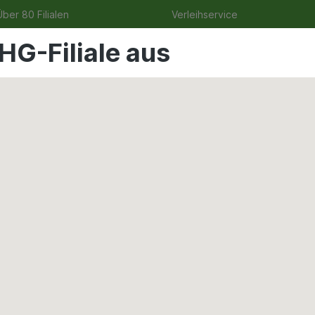
ber 80 Filialen
Verleihservice
HG-Filiale aus
uge
Angebote
Garten
Tierbedarf
Wohnen & Fre