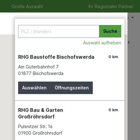
Große Auswahl
Ihr Regionaler Partner
Meine Filiale
Suche
0,00 €*
Auswahl aufheben
RHG Baustoffe Bischofswerda
0 km
Am Güterbahnhof 7
izeit
Verleihservice
Karriere
01877 Bischofswerda
Auswählen
Öffnungszeiten
RHG Bau & Garten
0 km
Großröhrsdorf
Pulsnitzer Str. 16
01900 Großröhrsdorf