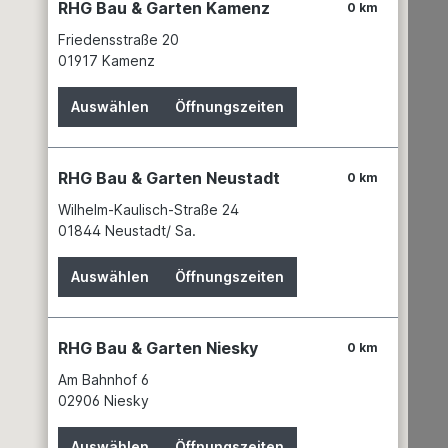
RHG Bau & Garten Kamenz
0 km
ests und
lten
Friedensstraße 20
 hohe
01917 Kamenz
die
türlichen
Auswählen
Öffnungszeiten
faser-
d
RHG Bau & Garten Neustadt
Sie
0 km
u-,
Wilhelm-Kaulisch-Straße 24
m-Platte
01844 Neustadt/ Sa.
m für ein
ogisch
Auswählen
Öffnungszeiten
RHG Bau & Garten Niesky
0 km
Am Bahnhof 6
02906 Niesky
Auswählen
Öffnungszeiten