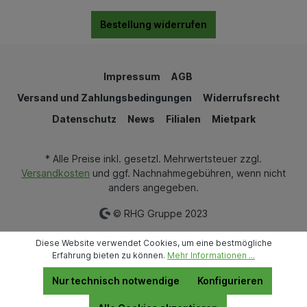
Bestellung widerrufen
Impressum
AGB
Versand und Zahlungsbedingungen
Widerrufsrecht
Datenschutz
News
Filialen
Mietpark
* Alle Preise inkl. gesetzl. Mehrwertsteuer zzgl.
Versandkosten
und ggf. Nachnahmegebühren, wenn nicht
anders angegeben.
© RHG Gruppe 2023
Diese Website verwendet Cookies, um eine bestmögliche
Erfahrung bieten zu können.
Mehr Informationen ...
Nur technisch notwendige
Konfigurieren