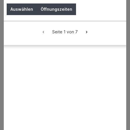
Klinker und Formsteine
Auswählen
Öffnungszeiten
Schaltafeln und Schalung Sichtbeton
Fassaden und Kleinteile Betonbau
Gleitfolien und Fugenbänder
Seite 1 von 7
Zubehör Schalung
Stürze
Kunststoffputze und Grundierungen
Gips Spachtelmassen
Schornsteinsysteme
Schornsteinzubehör
Holz
Tiefbau
Maschinen & Werkzeuge