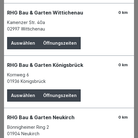
Putzprofile
RHG Bau & Garten Wittichenau
0 km
Nassputz Zubehör
Kamenzer Str. 40a
Dichtungsmittel
02997 Wittichenau
Betonzusätze und Mörtelzusätze
Auswählen
Öffnungszeiten
Estrichvergütungen
Schalungsmittel und Reinigungsmittel
RHG Bau & Garten Königsbrück
0 km
Dichtmörtel und Schnellmörtel
Kornweg 6
Betonspachtel und Reparaturmörtel
01936 Königsbrück
Fassade Imprägnierung
Auswählen
Öffnungszeiten
Bimssteine und Betonsteine
Kalksandsteine
RHG Bau & Garten Neukirch
0 km
Porenbeton Steine
Bönnigheimer Ring 2
Hintermauerziegel
01904 Neukirch