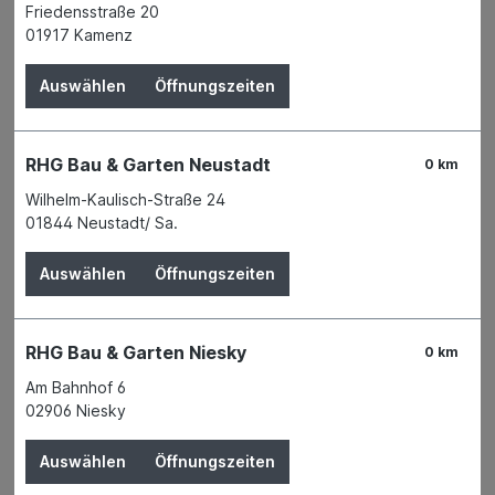
Friedensstraße 20
Gips
01917 Kamenz
Spezialzement
Auswählen
Öffnungszeiten
Kies und Sand
Quarzsand
RHG Bau & Garten Neustadt
0 km
Streugut
Wilhelm-Kaulisch-Straße 24
Füllstoffe und Zuschlagstoffe
01844 Neustadt/ Sa.
Trockenbeton Sackware
Auswählen
Öffnungszeiten
Trockenmauer Mörtel
Nassputz Innen
RHG Bau & Garten Niesky
0 km
Nassputz Außen
Am Bahnhof 6
Putzträger Holzwolle
02906 Niesky
Putzträger Metall
Auswählen
Öffnungszeiten
Putzträger Gewebe