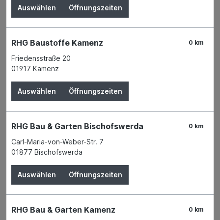
Auswählen
Öffnungszeiten
Dach
Eisenwaren
RHG Baustoffe Kamenz
0 km
Farben, Lacke & Zubehör
Friedensstraße 20
01917 Kamenz
Wärmedämmung
Fenster
Auswählen
Öffnungszeiten
Türen & Tore
Fliesen & Fliesenzubehör
RHG Bau & Garten Bischofswerda
0 km
Carl-Maria-von-Weber-Str. 7
Wand- & Bodenbeläge
01877 Bischofswerda
Innenausbau
Auswählen
Öffnungszeiten
Mauern & Verputzen
Zement
RHG Bau & Garten Kamenz
0 km
Kalk