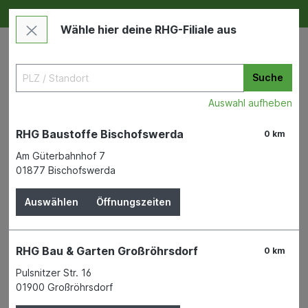
Deine RHG NEU ERLEBEN
Im Markt & Online
Wähle hier deine RHG-Filiale aus
Suche
Auswahl aufheben
RHG Baustoffe Bischofswerda
0 km
Am Güterbahnhof 7
01877 Bischofswerda
Bauen & Renovieren
Mauern & Verputzen
Betonzusätze und Mörtelzusätze
Auswählen
Öffnungszeiten
RHG Bau & Garten Großröhrsdorf
0 km
Pulsnitzer Str. 16
Bauen & Renovieren
01900 Großröhrsdorf
Bad & Sanitär