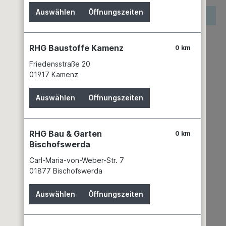
Auswählen
Öffnungszeiten
reis wird erst nach Wahl einer Filiale angezeigt.
zettel hinzufügen
RHG Baustoffe Kamenz
0 km
keit
n 2 Filialen
Filiale auswählen
Friedensstraße 20
01917 Kamenz
mer:
01973145
COMPO GmbH
Auswählen
Öffnungszeiten
Gildenstr. 38
48157 Münster
+49 251 32770
RHG Bau & Garten
0 km
info@compo.de
Bischofswerda
Carl-Maria-von-Weber-Str. 7
01877 Bischofswerda
Auswählen
Öffnungszeiten