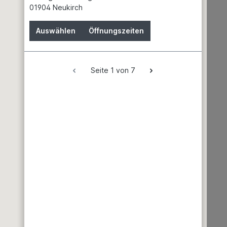
01904 Neukirch
*
10,99 €*
Auswählen
Öffnungszeiten
en Warenkorb
In den Warenkorb
Seite 1 von 7