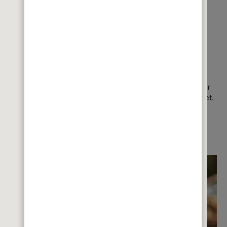
ackungen. Vorreiter war COMPO auch bei der Umstellung seiner
dverbraucher entstehende Kunststoffabfälle weiterverarbeitet.
hritt weiter: Blumenerde, Fest- und Flüssigdünger bestehen