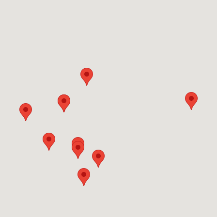
13,99 €*
2,99 €
nkorb
In den Warenkorb
In d