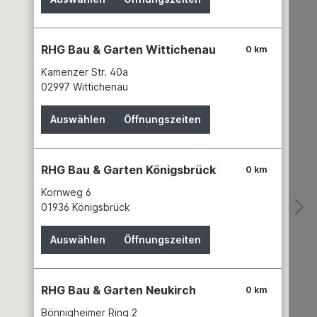
RHG Bau & Garten Wittichenau
0 km
Kamenzer Str. 40a
02997 Wittichenau
Auswählen
Öffnungszeiten
RHG Bau & Garten Königsbrück
0 km
Kornweg 6
 AGROSIL
COMPO AGROSIL
01936 Königsbrück
-Turbo 50g
Wurzel-Turbo 700g
 EREG
Compo EREG
Auswählen
Öffnungszeiten
0 g
(0,06 €* / 1 g)
Inhalt:
0.7 kg
(15,70 €* / 1
kg)
RHG Bau & Garten Neukirch
0 km
Bönnigheimer Ring 2