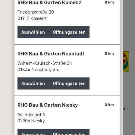
RHG Bau & Garten Kamenz
0 km
Friedensstraße 20
01917 Kamenz
Auswählen
Öffnungszeiten
RHG Bau & Garten Neustadt
0 km
Wilhelm-Kaulisch-Straße 24
aus und Garten und im Agrarbereich.
01844 Neustadt/ Sa.
Auswählen
Öffnungszeiten
e Lösung
RHG Bau & Garten Niesky
0 km
s wahre Potenzial seiner Pflanzen zu entfalten. Als Experte fürs
Am Bahnhof 6
nzenschutzmitteln.
02906 Niesky
Auswählen
Öffnungszeiten