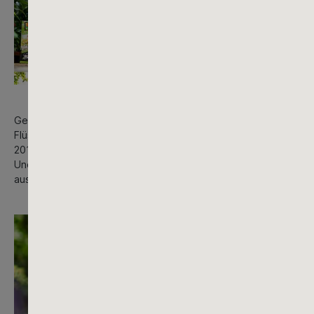
Gegründet wurde COMPO 1965 mit der Vermarktung von COM
Flüssigdüngerflaschen auf Altplastik. Bei dem besonderen Hers
2018 erhielt COMPO hierfür sogar den Deutschen Verpackungspre
Und mit dem 2020 eingeführten Sortiment öko balance geht der
aus wiederverwerteten Inhaltsstoffen und recycelten Verpacku