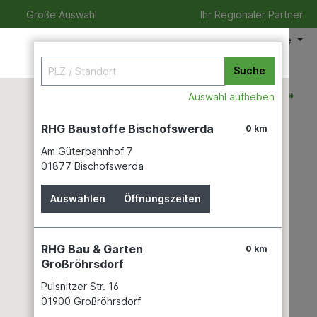
Große Auswahl
Ihr Regionaler Partner
Meine Filiale
Suche
0,00 €*
Auswahl aufheben
RHG Baustoffe Bischofswerda
0 km
Am Güterbahnhof 7
zeit
Verleihservice
Karriere
01877 Bischofswerda
Auswählen
Öffnungszeiten
RHG Bau & Garten
0 km
Großröhrsdorf
Pulsnitzer Str. 16
01900 Großröhrsdorf