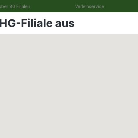
ber 80 Filialen
Verleihservice
HG-Filiale aus
ge
Angebote
Garten
Tierbedarf
Wohnen & Frei
-Turbo 50g Compo EREG