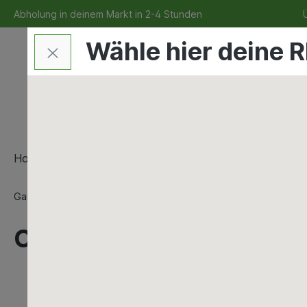
Abholung in deinem Markt in 2-4 Stunden
Ü
Wähle hier deine R
Home
Bauen & Renovieren
Maschinen & Werkzeu
Garten
Dünger & Erden
Mineralische Düngemittel
COMPO AGROSIL Wurzel