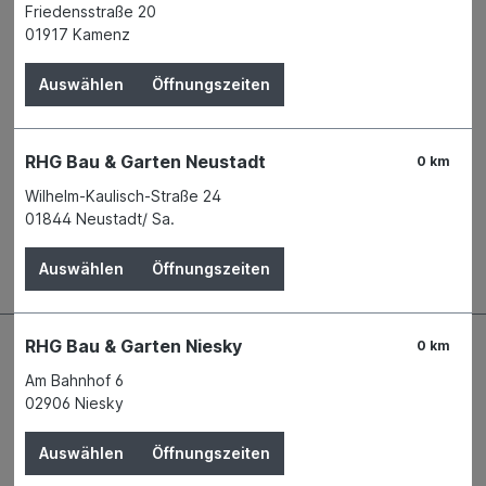
Derzeit in keiner Filiale verfügbar
Friedensstraße 20
Produktnummer:
02747334
01917 Kamenz
Name
zu Jeddeloh Pflanzenhandels GmbH
Auswählen
Öffnungszeiten
Anschrift
Wischenstr. 7
26188 Jeddeloh 1
Telefon
+49 4405 9180 - 0
RHG Bau & Garten Neustadt
0 km
E-Mail
office@jeddeloh.de
Wilhelm-Kaulisch-Straße 24
01844 Neustadt/ Sa.
Beschreibung
Auswählen
Öffnungszeiten
RHG Bau & Garten Niesky
0 km
Am Bahnhof 6
02906 Niesky
Auswählen
Öffnungszeiten