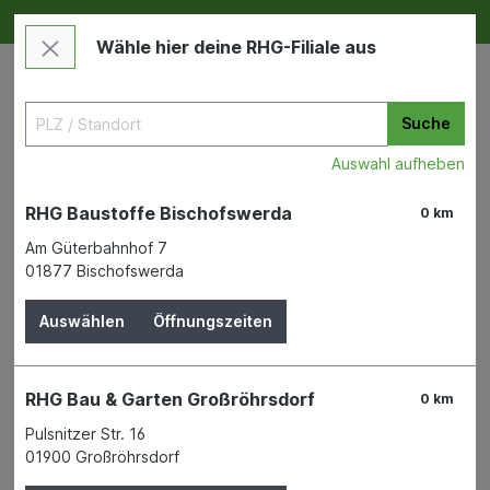
Deine RHG NEU ERLEBEN
Im Markt & Online
Wähle hier deine RHG-Filiale aus
Suche
Auswahl aufheben
RHG Baustoffe Bischofswerda
0 km
Am Güterbahnhof 7
01877 Bischofswerda
Garten
Pflanzen & Pflanzenschutz
Stauden
Auswählen
Öffnungszeiten
Kletterrosen in Sorten C 4 am
Stab Kletterrosen
RHG Bau & Garten Großröhrsdorf
0 km
Pulsnitzer Str. 16
01900 Großröhrsdorf