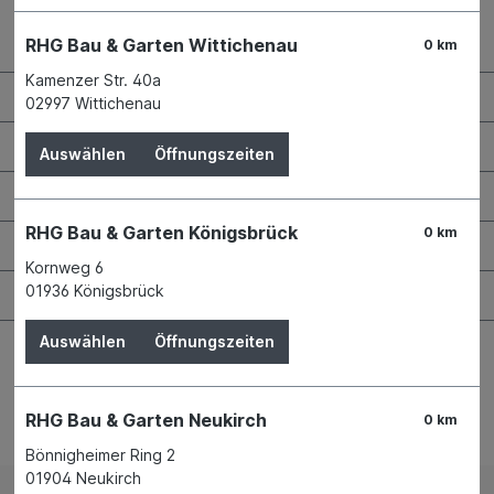
Kontaktdaten und Öffnungszeiten
RHG Bau & Garten Wittichenau
0 km
Kamenzer Str. 40a
RHG Helfer
02997 Wittichenau
Wissenswertes
Auswählen
Öffnungszeiten
Maschinen & Werkzeuge
RHG Bau & Garten Königsbrück
0 km
Bauen & Renovieren
Kornweg 6
01936 Königsbrück
Garten & Landschaftsbau
Auswählen
Öffnungszeiten
RHG Bau & Garten Neukirch
0 km
Bestellung widerrufen
Bönnigheimer Ring 2
01904 Neukirch