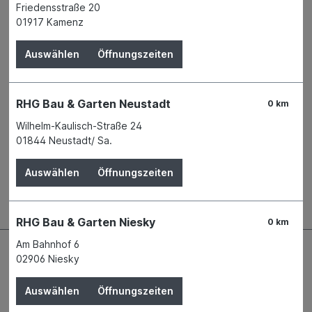
Friedensstraße 20
Verfügbar in 5 Filialen
Filiale auswählen
01917 Kamenz
Produktnummer:
04151185
Auswählen
Öffnungszeiten
Name
EUROBAUSTOFF Handelsgesellschaft
mbH & Co. KG
Anschrift
Daimlerstraße 5d
RHG Bau & Garten Neustadt
76185 Karlsruhe
0 km
Telefon
+49 721 9728-0
Wilhelm-Kaulisch-Straße 24
E-Mail
info@eurobaustoff.de
01844 Neustadt/ Sa.
Auswählen
Öffnungszeiten
Beschreibung
RHG Bau & Garten Niesky
0 km
Am Bahnhof 6
02906 Niesky
Auswählen
Öffnungszeiten