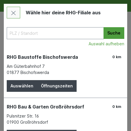
Deine RHG NEU ERLEBEN
Im Markt & Online
Wähle hier deine RHG-Filiale aus
Suche
Auswahl aufheben
RHG Baustoffe Bischofswerda
0 km
Am Güterbahnhof 7
01877 Bischofswerda
Garten
Zäune & Mauern
Metallzäune und Maschendraht
Auswählen
Öffnungszeiten
Kleintiergeflecht vz 13x13mm
RHG Bau & Garten Großröhrsdorf
0 km
1x10m
Pulsnitzer Str. 16
01900 Großröhrsdorf