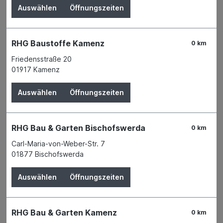
Auswählen
Öffnungszeiten
RHG Baustoffe Kamenz
0 km
Friedensstraße 20
01917 Kamenz
Auswählen
Öffnungszeiten
RHG Bau & Garten Bischofswerda
0 km
Carl-Maria-von-Weber-Str. 7
01877 Bischofswerda
Der Preis wird erst nach Wahl einer Filiale
Auswählen
Öffnungszeiten
angezeigt.
Zum Merkzettel hinzufügen
RHG Bau & Garten Kamenz
0 km
Verfügbarkeit