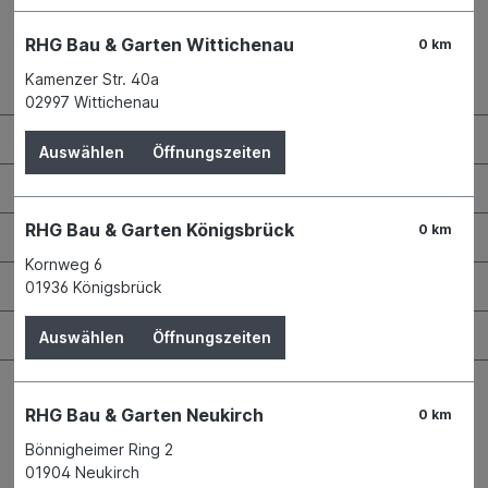
RHG Bau & Garten Wittichenau
0 km
Kamenzer Str. 40a
Kontaktdaten und Öffnungszeiten
02997 Wittichenau
RHG Helfer
Auswählen
Öffnungszeiten
Wissenswertes
RHG Bau & Garten Königsbrück
0 km
Maschinen & Werkzeuge
Kornweg 6
Bauen & Renovieren
01936 Königsbrück
Garten & Landschaftsbau
Auswählen
Öffnungszeiten
RHG Bau & Garten Neukirch
0 km
Bönnigheimer Ring 2
Bestellung widerrufen
01904 Neukirch