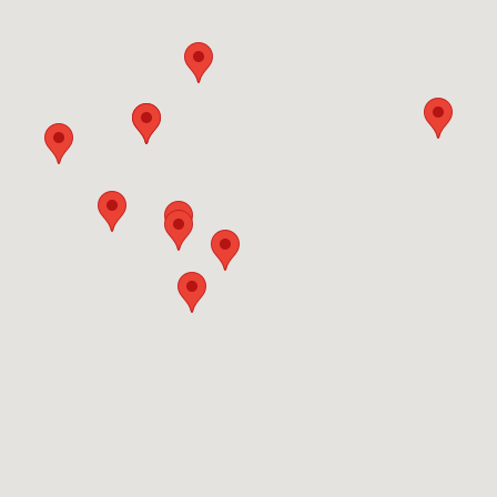
Static-Loc Edelstahloptik WD-ACC-son
RHG Helfer
Ausstellung-Digital
Tipps