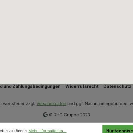
Wand & Bodenbeläge
Wärmedämmung
Bestellung widerrufen
d und Zahlungsbedingungen
Widerrufsrecht
Datenschutz
ehrwertsteuer zzgl.
Versandkosten
und ggf. Nachnahmegebühren, w
© RHG Gruppe 2023
Nur technis
ieten zu können.
Mehr Informationen ...