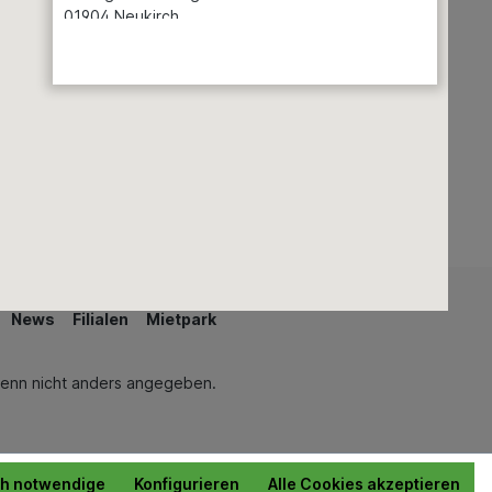
01904 Neukirch
Teiche & Springbrunnen
Schwimmen & Wellness
Auswählen
Öffnungszeiten
Seite 1 von 7
News
Filialen
Mietpark
enn nicht anders angegeben.
ch notwendige
Konfigurieren
Alle Cookies akzeptieren