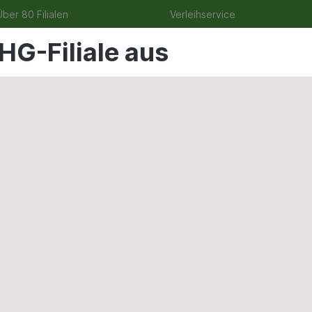
ber 80 Filialen
Verleihservice
HG-Filiale aus
uge
Angebote
Garten
Tierbedarf
Wohnen & Fre
Edelstahloptik WD-ACC-so