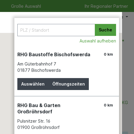
Große Auswahl
Ihr Regionaler Partner
Meine Filiale
Suche
0,00 €*
Auswahl aufheben
RHG Baustoffe Bischofswerda
0 km
Am Güterbahnhof 7
izeit
Verleihservice
Karriere
01877 Bischofswerda
Auswählen
Öffnungszeiten
nst.
WENKO-WENSELAAR GMBH & CO. KG
RHG Bau & Garten
0 km
Großröhrsdorf
Pulsnitzer Str. 16
01900 Großröhrsdorf