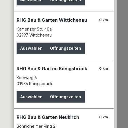
News
Batteriehinweis
Gefahrgutdaten
RHG Bau & Garten Wittichenau
0 km
Garantien
Kamenzer Str. 40a
Hinweis zur Elektroaltgeräteentsorgung
02997 Wittichenau
Unsere Marken
Auswählen
Öffnungszeiten
RHG Bau & Garten Königsbrück
0 km
Kornweg 6
Garten & Landschaftsbau
01936 Königsbrück
Erden
Auswählen
Öffnungszeiten
Dünger
Gewächshäuser
Grills & Zubehör
RHG Bau & Garten Neukirch
0 km
Rasenmäher
Bönnigheimer Ring 2
Regenwassernutzung