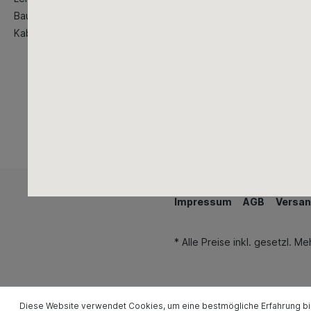
Baustellenbedarf
Kabeltrommeln
Impressum
AGB
Versan
* Alle Preise inkl. gesetzl. M
Diese Website verwendet Cookies, um eine bestmögliche Erfahrung b