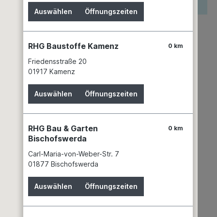
reis wird erst nach Wahl einer Filiale angezeigt.
Auswählen
Öffnungszeiten
zettel hinzufügen
keit
RHG Baustoffe Kamenz
0 km
keiner Filiale verfügbar
Friedensstraße 20
mer:
02274700
01917 Kamenz
WENKO-WENSELAAR GmbH & Co. KG
Im Hülsenfeld 10
Auswählen
Öffnungszeiten
40721 Hilden
+49 2103 573 - 0
info@wenko.de
RHG Bau & Garten
0 km
Bischofswerda
Carl-Maria-von-Weber-Str. 7
01877 Bischofswerda
Auswählen
Öffnungszeiten