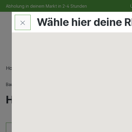
Abholung in deinem Markt in 2-4 Stunden
Ü
Wähle hier deine R
Home
Bauen & Renovieren
Maschinen & Werkze
Bauen & Renovieren
Bad & Sanitär
Badaustattung
Hakenleiste Static-Loc 