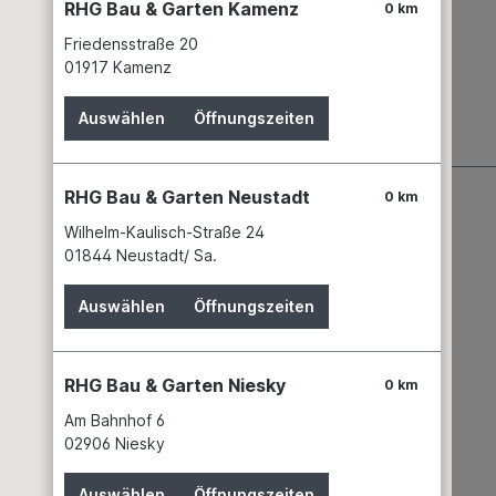
RHG Bau & Garten Kamenz
0 km
Friedensstraße 20
01917 Kamenz
st. "
Auswählen
Öffnungszeiten
RHG Bau & Garten Neustadt
0 km
Wilhelm-Kaulisch-Straße 24
01844 Neustadt/ Sa.
Auswählen
Öffnungszeiten
RHG Bau & Garten Niesky
0 km
Wissenswertes
Am Bahnhof 6
02906 Niesky
Partner
Service
Auswählen
Öffnungszeiten