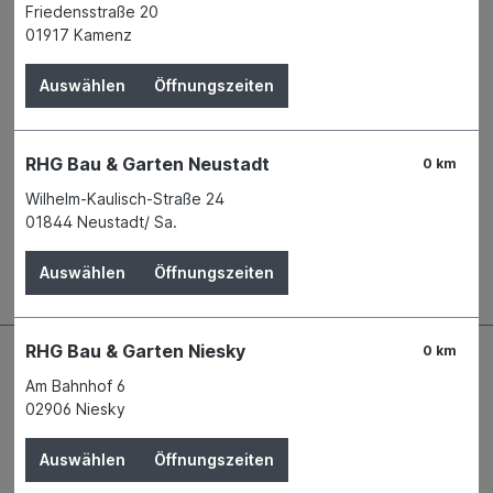
Produktnummer:
03781674
Friedensstraße 20
01917 Kamenz
Name
WENKO-WENSELAAR GmbH & Co. KG
Anschrift
Im Hülsenfeld 10
Auswählen
Öffnungszeiten
40721 Hilden
Telefon
+49 2103 573 - 0
E-Mail
info@wenko.de
RHG Bau & Garten Neustadt
0 km
Wilhelm-Kaulisch-Straße 24
Beschreibung
01844 Neustadt/ Sa.
Badematte 100% Polyester
Auswählen
Öffnungszeiten
RHG Bau & Garten Niesky
0 km
Am Bahnhof 6
02906 Niesky
Auswählen
Öffnungszeiten