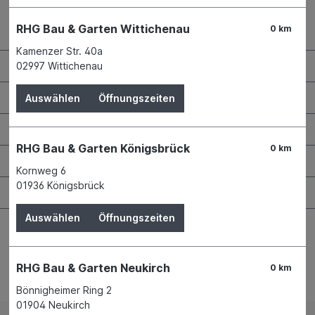
RHG Bau & Garten Wittichenau
0 km
Kontaktdaten und Öffnungszeiten
Kamenzer Str. 40a
RHG Helfer
02997 Wittichenau
Wissenswertes
Auswählen
Öffnungszeiten
Maschinen & Werkzeuge
RHG Bau & Garten Königsbrück
0 km
Bauen & Renovieren
Kornweg 6
01936 Königsbrück
Garten & Landschaftsbau
Auswählen
Öffnungszeiten
RHG Bau & Garten Neukirch
0 km
Bestellung widerrufen
Bönnigheimer Ring 2
01904 Neukirch