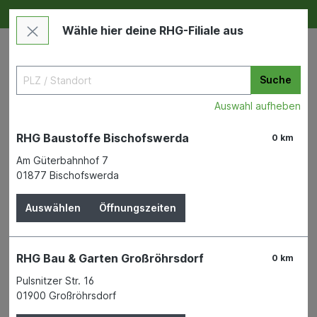
Deine RHG NEU ERLEBEN
Im Markt & Online
Wähle hier deine RHG-Filiale aus
Suche
Auswahl aufheben
RHG Baustoffe Bischofswerda
0 km
Am Güterbahnhof 7
01877 Bischofswerda
Bauen & Renovieren
Bad & Sanitär
Badtextilien und Duschvorhänge
Auswählen
Öffnungszeiten
Badematte Memory 50x80
RHG Bau & Garten Großröhrsdorf
0 km
Stripes sand Micropolyester
Pulsnitzer Str. 16
01900 Großröhrsdorf
WENKO-WENSELAAR GMBH & CO. KG