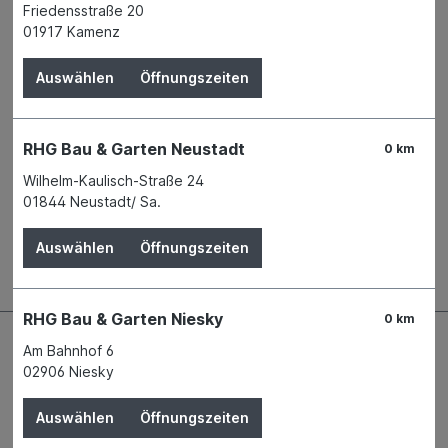
Friedensstraße 20
Name
walther design GmbH & Co. KG
01917 Kamenz
Anschrift
Herrenpfad-Süd 26
41334 Nettetal
Auswählen
Öffnungszeiten
Telefon
+49 2157 8186 - 0
E-Mail
service@waltherdesign.de
RHG Bau & Garten Neustadt
0 km
Beschreibung
Wilhelm-Kaulisch-Straße 24
01844 Neustadt/ Sa.
NEW LIFESTYLE PROFIL KV rechteckiges Kunststoffprofil
leicht abgerundet in diversen mit folierter Oberfläche in
diversen For…
Mehr
Auswählen
Öffnungszeiten
RHG Bau & Garten Niesky
0 km
Am Bahnhof 6
02906 Niesky
Auswählen
Öffnungszeiten