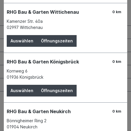
RHG Bau & Garten Wittichenau
0 km
Kontaktdaten und Öffnungszeiten
Kamenzer Str. 40a
02997 Wittichenau
RHG Helfer
Auswählen
Öffnungszeiten
Wissenswertes
Maschinen & Werkzeuge
RHG Bau & Garten Königsbrück
0 km
Bauen & Renovieren
Kornweg 6
01936 Königsbrück
Garten & Landschaftsbau
Auswählen
Öffnungszeiten
RHG Bau & Garten Neukirch
0 km
Bönnigheimer Ring 2
Bestellung widerrufen
01904 Neukirch