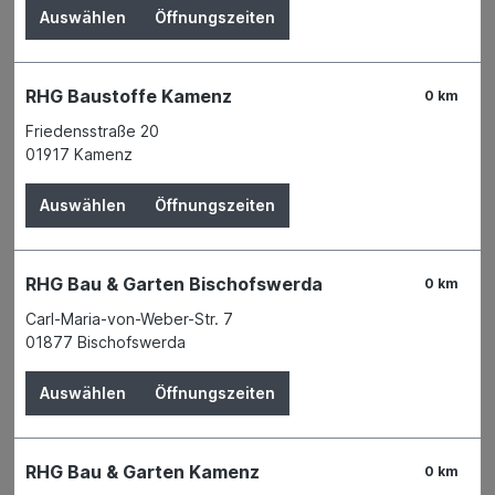
Auswählen
Öffnungszeiten
RHG Baustoffe Kamenz
0 km
Friedensstraße 20
01917 Kamenz
Auswählen
Öffnungszeiten
RHG Bau & Garten Bischofswerda
0 km
Der Preis wird erst nach Wahl einer Filiale
Carl-Maria-von-Weber-Str. 7
angezeigt.
01877 Bischofswerda
Zum Merkzettel hinzufügen
Auswählen
Öffnungszeiten
Verfügbarkeit
Derzeit in keiner Filiale verfügbar
RHG Bau & Garten Kamenz
0 km
Produktnummer:
01516546