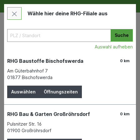
Deine RHG NEU ERLEBEN
Im Markt & Online
Wähle hier deine RHG-Filiale aus
Suche
Auswahl aufheben
RHG Baustoffe Bischofswerda
0 km
Am Güterbahnhof 7
01877 Bischofswerda
Wohnen & Freizeit
Deko & Haushalt
Bilderahmen
Auswählen
Öffnungszeiten
Bilderrahmen New Lifest.
Kst.stahl 18x24
RHG Bau & Garten Großröhrsdorf
0 km
WALTHER DESIGN GMBH & CO. KG
Pulsnitzer Str. 16
01900 Großröhrsdorf