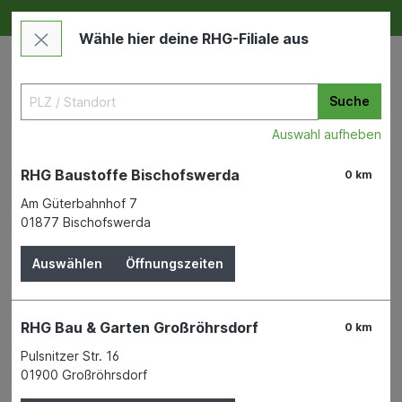
Deine RHG NEU ERLEBEN
Im Markt & Online
Wähle hier deine RHG-Filiale aus
Suche
Auswahl aufheben
RHG Baustoffe Bischofswerda
0 km
Am Güterbahnhof 7
01877 Bischofswerda
Tierbedarf
Haustierbedarf
Tierzubehör
Auswählen
Öffnungszeiten
Thermo-/Hygrometer analog
Terraristik
RHG Bau & Garten Großröhrsdorf
0 km
Pulsnitzer Str. 16
01900 Großröhrsdorf