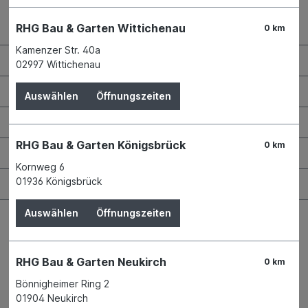
Kontaktdaten und Öffnungszeiten
RHG Bau & Garten Wittichenau
0 km
Kamenzer Str. 40a
RHG Helfer
02997 Wittichenau
Wissenswertes
Auswählen
Öffnungszeiten
Maschinen & Werkzeuge
RHG Bau & Garten Königsbrück
0 km
Bauen & Renovieren
Kornweg 6
01936 Königsbrück
Garten & Landschaftsbau
Auswählen
Öffnungszeiten
RHG Bau & Garten Neukirch
0 km
Bestellung widerrufen
Bönnigheimer Ring 2
01904 Neukirch