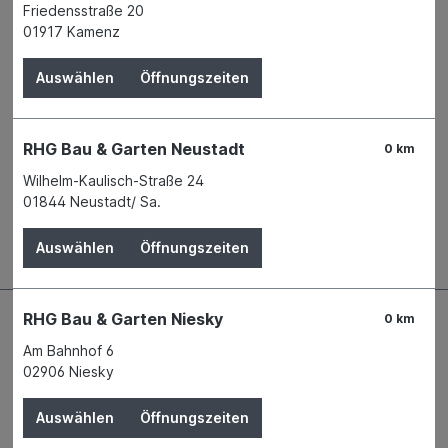
Verfügbar in 4 Filialen
Filiale auswählen
Friedensstraße 20
Produktnummer:
01779245
01917 Kamenz
Name
TRIXIE Heimtierbedarf GmbH & Co. KG
Auswählen
Öffnungszeiten
Anschrift
Industriestr. 32
24963 Tarp
Telefon
+49 4638 2109 - 180
RHG Bau & Garten Neustadt
0 km
E-Mail
verkauf@trixie.de
Wilhelm-Kaulisch-Straße 24
01844 Neustadt/ Sa.
Beschreibung
Auswählen
Öffnungszeiten
RHG Bau & Garten Niesky
0 km
Am Bahnhof 6
02906 Niesky
Auswählen
Öffnungszeiten