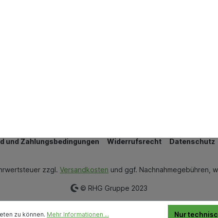
Wand & Bodenbeläge
Wärmedämmung
Bestellung widerrufen
d und Zahlungsbedingungen
Widerrufsrecht
Datenschutz
ehrwertsteuer zzgl.
Versandkosten
und ggf. Nachnahmegebühren, w
© RHG Gruppe 2023
Nur technis
ieten zu können.
Mehr Informationen ...