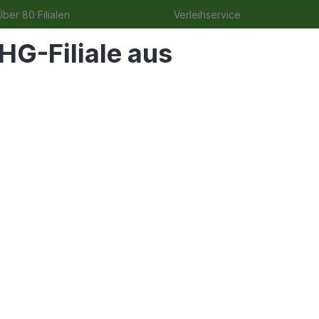
ber 80 Filialen
Verleihservice
HG-Filiale aus
uge
Angebote
Garten
Tierbedarf
Wohnen & Fre
rgurte
" BIT-Aufnahme