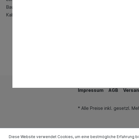
Baustellenbedarf
Kabeltrommeln
Impressum
AGB
Versan
* Alle Preise inkl. gesetzl. M
Diese Website verwendet Cookies, um eine bestmögliche Erfahrung b