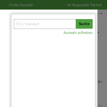
Große Auswahl
Ihr Regionaler Partner
Meine Filiale
Suche
0,00 €*
Auswahl aufheben
izeit
Verleihservice
Karriere
TRIUSO-QUALITÄTSWERKZEUGE GMBH