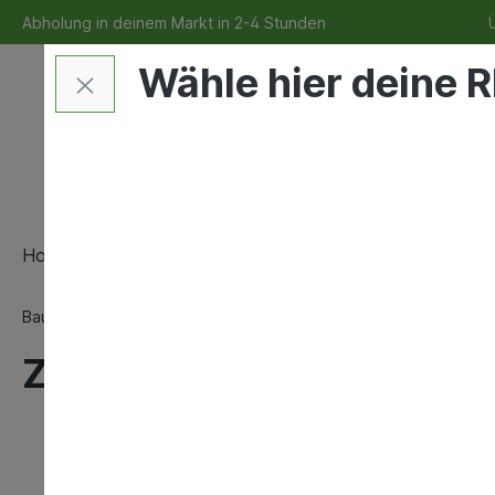
Abholung in deinem Markt in 2-4 Stunden
Ü
Wähle hier deine R
Home
Bauen & Renovieren
Maschinen & Werkze
Bauen & Renovieren
Eisenwaren
Ketten, Seile und Zur
Zurrgurtaufwickler 1/4