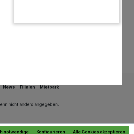
Teiche & Springbrunnen
Schwimmen & Wellness
News
Filialen
Mietpark
enn nicht anders angegeben.
ch notwendige
Konfigurieren
Alle Cookies akzeptieren