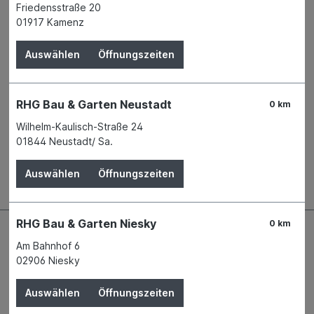
Friedensstraße 20
Name
Tetra GmbH
01917 Kamenz
Anschrift
Herrenteich 78
49324 Melle
Auswählen
Öffnungszeiten
Telefon
+49 5422 105 - 0
RHG Bau & Garten Neustadt
0 km
Beschreibung
Wilhelm-Kaulisch-Straße 24
Ideale Filterung durch mechanische und bioaktive
01844 Neustadt/ Sa.
Arbeitsweise, Hochwertiger Schaumstoff - große
Oberfläche, d.h. keine Auflö…
Mehr
Auswählen
Öffnungszeiten
RHG Bau & Garten Niesky
0 km
Am Bahnhof 6
02906 Niesky
Auswählen
Öffnungszeiten