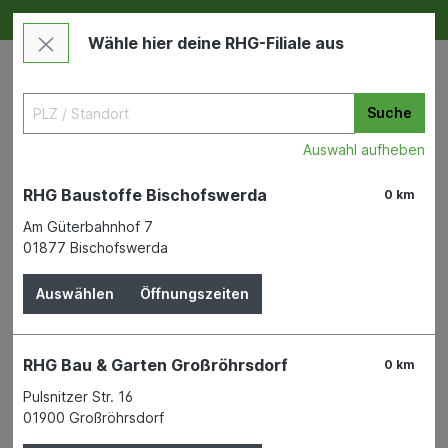
Deine RHG NEU ERLEBEN
Im Markt & Online
Wähle hier deine RHG-Filiale aus
Suche
Auswahl aufheben
RHG Baustoffe Bischofswerda
0 km
Am Güterbahnhof 7
01877 Bischofswerda
Tierbedarf
Haustierbedarf
Tierzubehör
Auswählen
Öffnungszeiten
Tetra Tec Brillant Filter
RHG Bau & Garten Großröhrsdorf
0 km
Pulsnitzer Str. 16
01900 Großröhrsdorf