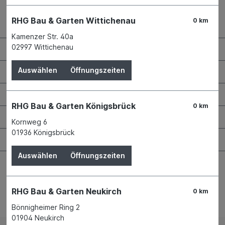
RHG Bau & Garten Wittichenau
0 km
Kontaktdaten und Öffnungszeiten
Kamenzer Str. 40a
02997 Wittichenau
RHG Helfer
Wissenswertes
Auswählen
Öffnungszeiten
Maschinen & Werkzeuge
RHG Bau & Garten Königsbrück
0 km
Bauen & Renovieren
Kornweg 6
01936 Königsbrück
Garten & Landschaftsbau
Auswählen
Öffnungszeiten
RHG Bau & Garten Neukirch
0 km
Bestellung widerrufen
Bönnigheimer Ring 2
01904 Neukirch