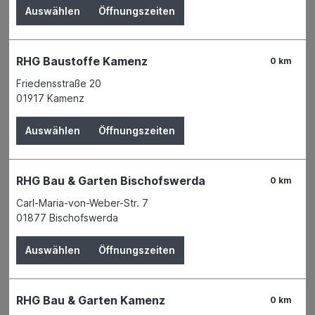
Auswählen
Öffnungszeiten
RHG Baustoffe Kamenz
0 km
Friedensstraße 20
01917 Kamenz
Auswählen
Öffnungszeiten
RHG Bau & Garten Bischofswerda
0 km
Carl-Maria-von-Weber-Str. 7
Der Preis wird erst nach Wahl einer Filiale
01877 Bischofswerda
angezeigt.
Auswählen
Öffnungszeiten
Zum Merkzettel hinzufügen
Verfügbarkeit
Verfügbar in 5 Filialen
Filiale auswählen
RHG Bau & Garten Kamenz
0 km
Produktnummer:
01730061