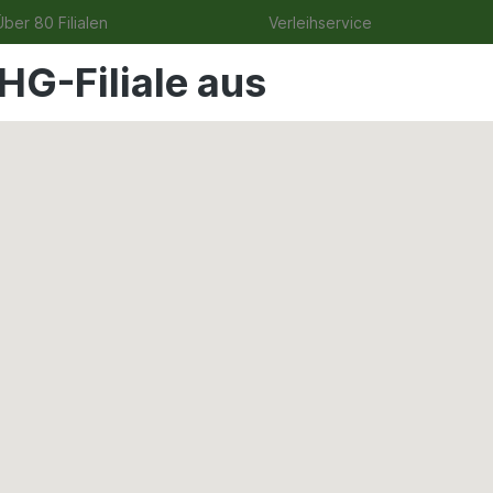
ber 80 Filialen
Verleihservice
HG-Filiale aus
ge
Angebote
Garten
Tierbedarf
Wohnen & Fre
räte
ect 500W silb/schw