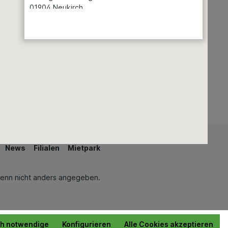
01904 Neukirch
Teiche & Springbrunnen
Schwimmen & Wellness
Auswählen
Öffnungszeiten
Seite 1 von 7
News
Filialen
Mietpark
enn nicht anders angegeben.
ch notwendige
Konfigurieren
Alle Cookies akzeptieren