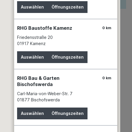
reis wird erst nach Wahl einer Filiale angezeigt.
Auswählen
Öffnungszeiten
zettel hinzufügen
keit
RHG Baustoffe Kamenz
0 km
keiner Filiale verfügbar
Friedensstraße 20
mer:
01923436
01917 Kamenz
SUNTEC WELLNESS GMBH
Daimlerstraße 5d
Auswählen
Öffnungszeiten
76185 Karlsruhe
+49 721 9728-0
info@eurobaustoff.de
RHG Bau & Garten
0 km
Bischofswerda
Carl-Maria-von-Weber-Str. 7
01877 Bischofswerda
Auswählen
Öffnungszeiten