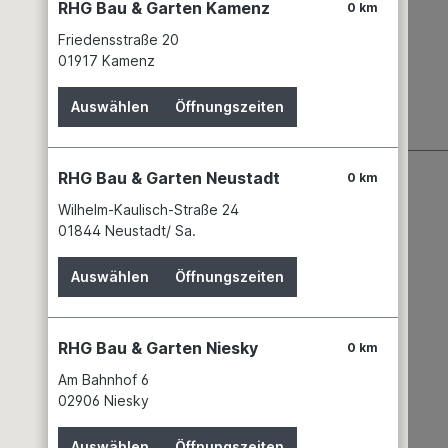
RHG Bau & Garten Kamenz
0 km
Friedensstraße 20
01917 Kamenz
Auswählen
Öffnungszeiten
RHG Bau & Garten Neustadt
0 km
Wilhelm-Kaulisch-Straße 24
01844 Neustadt/ Sa.
Auswählen
Öffnungszeiten
RHG Bau & Garten Niesky
0 km
Wissenswertes
Am Bahnhof 6
02906 Niesky
Partner
Service
Auswählen
Öffnungszeiten