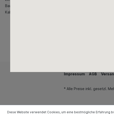
Baustellenbedarf
Kabeltrommeln
Impressum
AGB
Versan
* Alle Preise inkl. gesetzl. M
Diese Website verwendet Cookies, um eine bestmögliche Erfahrung b