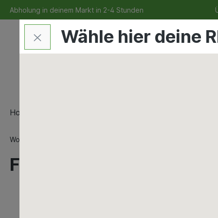
Abholung in deinem Markt in 2-4 Stunden
Ü
Wähle hier deine R
Home
Bauen & Renovieren
Maschinen & Werkzeu
Wohnen & Freizeit
Deko & Haushalt
Elektrische Heizge
Frostwächter Heat Prot