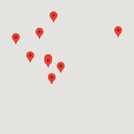
 Heat Protect 500W silb/schw "
RHG Helfer
Ausstellung-Digital
Tipps