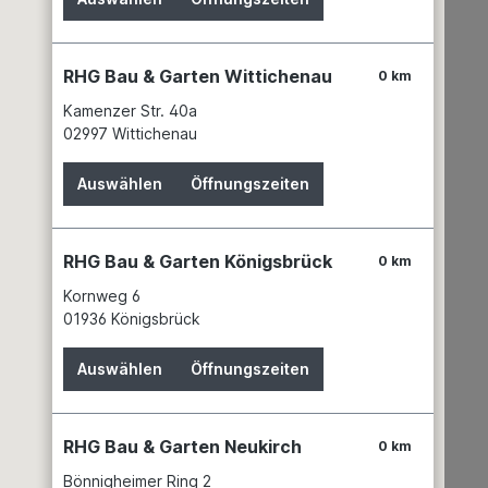
News
Batteriehinweis
Gefahrgutdaten
RHG Bau & Garten Wittichenau
0 km
Garantien
Kamenzer Str. 40a
Hinweis zur Elektroaltgeräteentsorgung
02997 Wittichenau
Unsere Marken
Auswählen
Öffnungszeiten
RHG Bau & Garten Königsbrück
0 km
Kornweg 6
Garten & Landschaftsbau
01936 Königsbrück
Erden
Auswählen
Öffnungszeiten
Dünger
Gewächshäuser
Grills & Zubehör
RHG Bau & Garten Neukirch
0 km
Rasenmäher
Bönnigheimer Ring 2
Regenwassernutzung