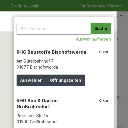
Große Auswahl
Ihr Regionaler Partner
Meine Filiale
Suche
0,00 €*
Auswahl aufheben
RHG Baustoffe Bischofswerda
0 km
Am Güterbahnhof 7
izeit
Verleihservice
Karriere
01877 Bischofswerda
Auswählen
Öffnungszeiten
SUNTEC WELLNESS GMBH
RHG Bau & Garten
0 km
Großröhrsdorf
Pulsnitzer Str. 16
01900 Großröhrsdorf