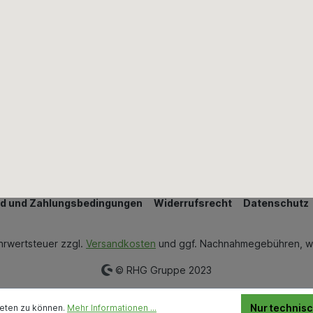
Wand & Bodenbeläge
Wärmedämmung
Bestellung widerrufen
d und Zahlungsbedingungen
Widerrufsrecht
Datenschutz
ehrwertsteuer zzgl.
Versandkosten
und ggf. Nachnahmegebühren, w
© RHG Gruppe 2023
Nur technis
ieten zu können.
Mehr Informationen ...