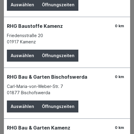
Auswählen
Öffnungszeiten
RHG Baustoffe Kamenz
0 km
Friedensstraße 20
01917 Kamenz
Auswählen
Öffnungszeiten
RHG Bau & Garten Bischofswerda
0 km
Der Preis wird erst nach Wahl einer Filiale
Carl-Maria-von-Weber-Str. 7
angezeigt.
01877 Bischofswerda
Zum Merkzettel hinzufügen
Auswählen
Öffnungszeiten
Verfügbarkeit
Verfügbar in 1 Filiale
Filiale auswählen
RHG Bau & Garten Kamenz
0 km
Produktnummer:
01093466