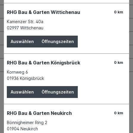
RHG Helfer
RHG Bau & Garten Wittichenau
0 km
Kamenzer Str. 40a
Wissenswertes
02997 Wittichenau
Maschinen & Werkzeuge
Auswählen
Öffnungszeiten
Bauen & Renovieren
RHG Bau & Garten Königsbrück
0 km
Garten & Landschaftsbau
Kornweg 6
01936 Königsbrück
Auswählen
Öffnungszeiten
Bestellung widerrufen
RHG Bau & Garten Neukirch
0 km
Bönnigheimer Ring 2
Impressum
AGB
01904 Neukirch