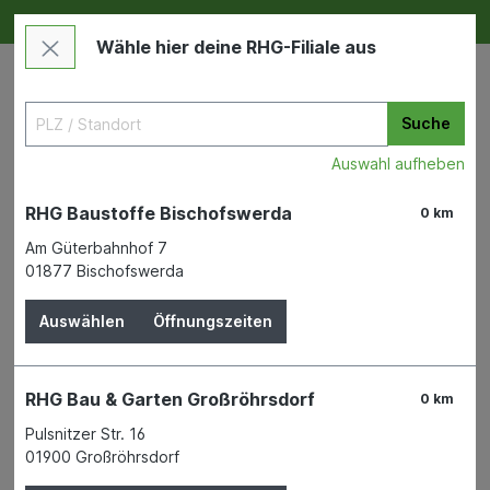
Deine RHG NEU ERLEBEN
Im Markt & Online
Wähle hier deine RHG-Filiale aus
Suche
Auswahl aufheben
RHG Baustoffe Bischofswerda
0 km
Am Güterbahnhof 7
01877 Bischofswerda
Bauen & Renovieren
Tiefbau
Steinzeugrohr
Auswählen
Öffnungszeiten
KeraBase Rohr-Normallast DN
200 2,50m Steckmuffe L
RHG Bau & Garten Großröhrsdorf
0 km
STEINZEUG-KERAMO GMBH
Pulsnitzer Str. 16
01900 Großröhrsdorf