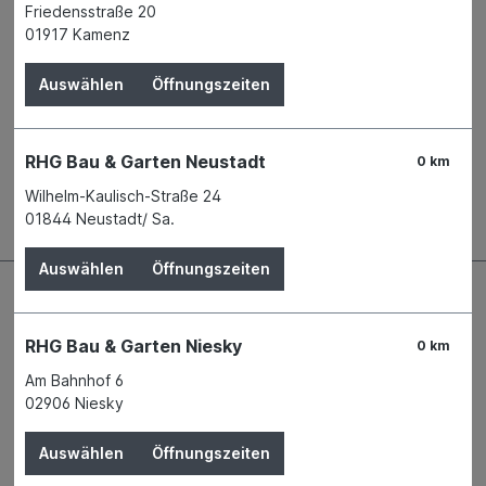
Friedensstraße 20
Name
STEINZEUG-KERAMO GMBH
01917 Kamenz
Anschrift
Daimlerstraße 5d
76185 Karlsruhe
Auswählen
Öffnungszeiten
Telefon
+49 721 9728-0
E-Mail
info@eurobaustoff.de
RHG Bau & Garten Neustadt
0 km
Beschreibung
Wilhelm-Kaulisch-Straße 24
01844 Neustadt/ Sa.
Auswählen
Öffnungszeiten
RHG Bau & Garten Niesky
0 km
Am Bahnhof 6
02906 Niesky
Auswählen
Öffnungszeiten
Kontaktdaten und Öffnungszeiten