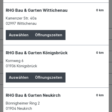
RHG Bau & Garten Wittichenau
0 km
Kamenzer Str. 40a
Kontaktdaten und Öffnungszeiten
02997 Wittichenau
RHG Helfer
Auswählen
Öffnungszeiten
Wissenswertes
RHG Bau & Garten Königsbrück
0 km
Maschinen & Werkzeuge
Kornweg 6
01936 Königsbrück
Bauen & Renovieren
Auswählen
Öffnungszeiten
Garten & Landschaftsbau
RHG Bau & Garten Neukirch
0 km
Bönnigheimer Ring 2
01904 Neukirch
Bestellung widerrufen