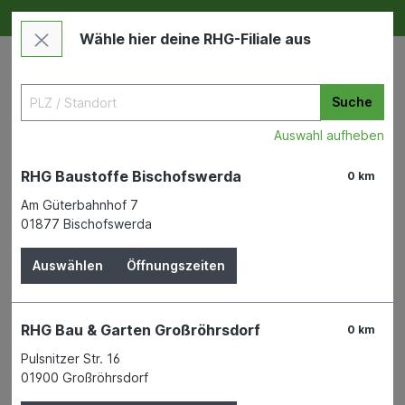
Deine RHG NEU ERLEBEN
Im Markt & Online
Wähle hier deine RHG-Filiale aus
Suche
Auswahl aufheben
RHG Baustoffe Bischofswerda
0 km
Am Güterbahnhof 7
01877 Bischofswerda
Bauen & Renovieren
Dach
Lichtplatten und Lichtbahnen
Auswählen
Öffnungszeiten
Polystyrolpl. klar glatt 1x0,5m
RHG Bau & Garten Großröhrsdorf
0 km
2,5mm
Pulsnitzer Str. 16
01900 Großröhrsdorf
SCOBALITWERK WAGNER GMBH