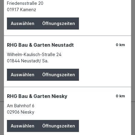
Produktnummer:
03688244
Friedensstraße 20
01917 Kamenz
Name
SCOBALITWERK WAGNER GmbH
Anschrift
Bahnhofstraße 51-57
Auswählen
Öffnungszeiten
77746 Schutterwald
Telefon
+49 2632 2518 - 0
E-Mail
info@scobalitwerk.de
RHG Bau & Garten Neustadt
0 km
Wilhelm-Kaulisch-Straße 24
Beschreibung
01844 Neustadt/ Sa.
Die vielseitigen Scobalit Massivscheiben aus
Auswählen
Öffnungszeiten
hochwertigem, robustem Polycarbonat sind extrem
schlagzäh, hochtransparent und…
Mehr
RHG Bau & Garten Niesky
0 km
Am Bahnhof 6
02906 Niesky
Auswählen
Öffnungszeiten