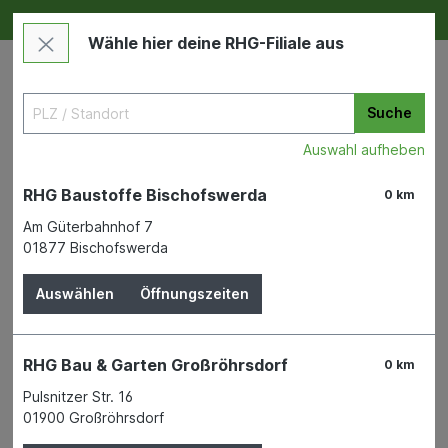
Deine RHG NEU ERLEBEN
Im Markt & Online
Wähle hier deine RHG-Filiale aus
Suche
Auswahl aufheben
RHG Baustoffe Bischofswerda
0 km
Am Güterbahnhof 7
01877 Bischofswerda
Garten
Gartendekoration
Pflanzgefässe Keramik
Auswählen
Öffnungszeiten
Rechteckschale Mirror Silver
494/25
RHG Bau & Garten Großröhrsdorf
0 km
SCHEURICH GMBH & CO. KG
Pulsnitzer Str. 16
01900 Großröhrsdorf