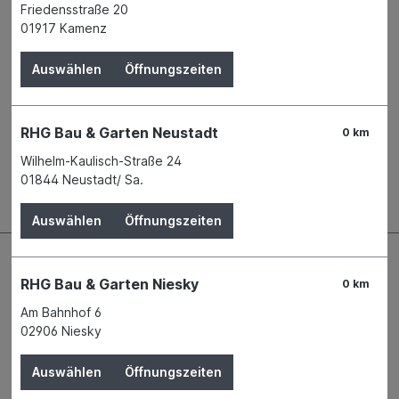
Friedensstraße 20
Name
Scheurich GmbH & Co. KG
01917 Kamenz
Anschrift
Gottlieb-Wagner-Str. 2
63924 Kleinheubach
Auswählen
Öffnungszeiten
Telefon
+49 9371 507 - 0
E-Mail
customerservice_cee@scheurich-
group.de
RHG Bau & Garten Neustadt
0 km
Wilhelm-Kaulisch-Straße 24
Beschreibung
01844 Neustadt/ Sa.
Auswählen
Öffnungszeiten
RHG Bau & Garten Niesky
0 km
Am Bahnhof 6
02906 Niesky
Auswählen
Öffnungszeiten