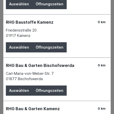
Auswählen
Öffnungszeiten
RHG Baustoffe Kamenz
0 km
Friedensstraße 20
01917 Kamenz
Auswählen
Öffnungszeiten
RHG Bau & Garten Bischofswerda
0 km
Der Preis wird erst nach Wahl einer Filiale
Carl-Maria-von-Weber-Str. 7
angezeigt.
01877 Bischofswerda
Zum Merkzettel hinzufügen
Auswählen
Öffnungszeiten
Verfügbarkeit
Derzeit in keiner Filiale verfügbar
RHG Bau & Garten Kamenz
0 km
Produktnummer:
02492009