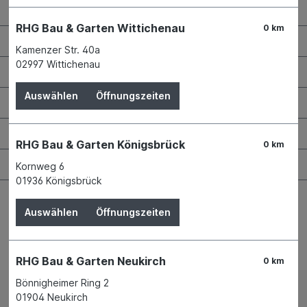
Kontaktdaten und Öffnungszeiten
RHG Bau & Garten Wittichenau
0 km
RHG Helfer
Kamenzer Str. 40a
02997 Wittichenau
Wissenswertes
Auswählen
Öffnungszeiten
Maschinen & Werkzeuge
Bauen & Renovieren
RHG Bau & Garten Königsbrück
0 km
Garten & Landschaftsbau
Kornweg 6
01936 Königsbrück
Auswählen
Öffnungszeiten
Bestellung widerrufen
RHG Bau & Garten Neukirch
0 km
Bönnigheimer Ring 2
01904 Neukirch
Impressum
AGB