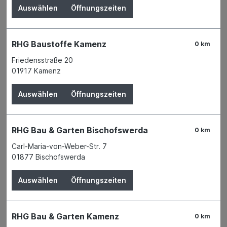
Auswählen
Öffnungszeiten
RHG Baustoffe Kamenz
0 km
Friedensstraße 20
01917 Kamenz
Auswählen
Öffnungszeiten
RHG Bau & Garten Bischofswerda
0 km
Carl-Maria-von-Weber-Str. 7
01877 Bischofswerda
Der Preis wird erst nach Wahl einer Filiale
angezeigt.
Auswählen
Öffnungszeiten
Zum Merkzettel hinzufügen
Verfügbarkeit
RHG Bau & Garten Kamenz
0 km
Verfügbar in 1 Filiale
Filiale auswählen