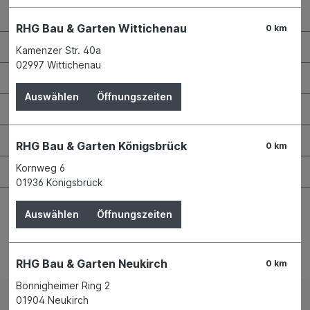
Kontaktdaten und Öffnungszeiten
RHG Bau & Garten Wittichenau
0 km
RHG Helfer
Kamenzer Str. 40a
02997 Wittichenau
Wissenswertes
Auswählen
Öffnungszeiten
Maschinen & Werkzeuge
Bauen & Renovieren
RHG Bau & Garten Königsbrück
0 km
Kornweg 6
Garten & Landschaftsbau
01936 Königsbrück
Auswählen
Öffnungszeiten
Bestellung widerrufen
RHG Bau & Garten Neukirch
0 km
Bönnigheimer Ring 2
01904 Neukirch