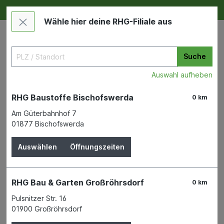
Deine RHG NEU ERLEBEN
Im Markt & Online
Wähle hier deine RHG-Filiale aus
Suche
Auswahl aufheben
RHG Baustoffe Bischofswerda
0 km
Am Güterbahnhof 7
01877 Bischofswerda
Bauen & Renovieren
Fenster
Rollladen
Auswählen
Öffnungszeiten
Rollladengurt 23 mm/12,0 m
grau
RHG Bau & Garten Großröhrsdorf
0 km
Pulsnitzer Str. 16
01900 Großröhrsdorf