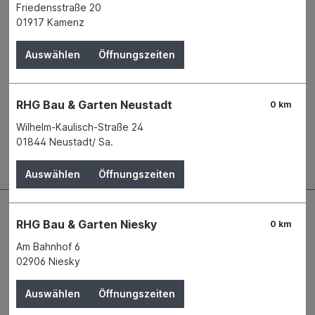
Produktnummer:
00333178
Friedensstraße 20
01917 Kamenz
Name
Alfred Schellenberg GmbH
Anschrift
An den Weiden 31
Auswählen
Öffnungszeiten
57078 Siegen
Telefon
+49 271 89056 - 0
E-Mail
info@schellenberg.de
RHG Bau & Garten Neustadt
0 km
Wilhelm-Kaulisch-Straße 24
Beschreibung
01844 Neustadt/ Sa.
Auswählen
Öffnungszeiten
RHG Bau & Garten Niesky
0 km
Am Bahnhof 6
02906 Niesky
Auswählen
Öffnungszeiten