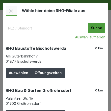
Deine RHG NEU ERLEBEN
Im Markt & Online
Wähle hier deine RHG-Filiale aus
Suche
Auswahl aufheben
RHG Baustoffe Bischofswerda
0 km
Am Güterbahnhof 7
01877 Bischofswerda
Bauen & Renovieren
Dach
Zinkdachrinnen
Auswählen
Öffnungszeiten
Sarei Haus- und
Gartentechnik
RHG Bau & Garten Großröhrsdorf
0 km
Rinnenendstück NW100 Alu-
Pulsnitzer Str. 16
01900 Großröhrsdorf
natur 8-tlg re für Rinne