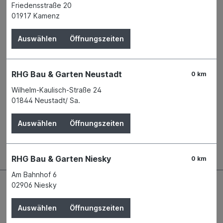
Friedensstraße 20
Verfügbarkeit
01917 Kamenz
Verfügbar in 25 Filialen
Filiale auswählen
Produktnummer:
02132756
Auswählen
Öffnungszeiten
Name
SAREI Haus- und Dachtechnik GmbH
Anschrift
Mittelbacher Straße 12 - Industriepark
-
RHG Bau & Garten Neustadt
0 km
09224 Chemnitz
Wilhelm-Kaulisch-Straße 24
Telefon
+49 371 84243 - 0
01844 Neustadt/ Sa.
E-Mail
info@sarei.de
Auswählen
Öffnungszeiten
Beschreibung
RHG Bau & Garten Niesky
0 km
Am Bahnhof 6
02906 Niesky
Auswählen
Öffnungszeiten