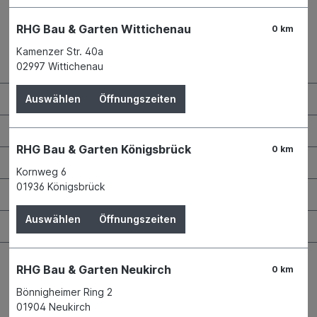
RHG Bau & Garten Wittichenau
0 km
Kamenzer Str. 40a
Kontaktdaten und Öffnungszeiten
02997 Wittichenau
RHG Helfer
Auswählen
Öffnungszeiten
Wissenswertes
RHG Bau & Garten Königsbrück
0 km
Maschinen & Werkzeuge
Kornweg 6
01936 Königsbrück
Bauen & Renovieren
Auswählen
Öffnungszeiten
Garten & Landschaftsbau
RHG Bau & Garten Neukirch
0 km
Bönnigheimer Ring 2
01904 Neukirch
Bestellung widerrufen