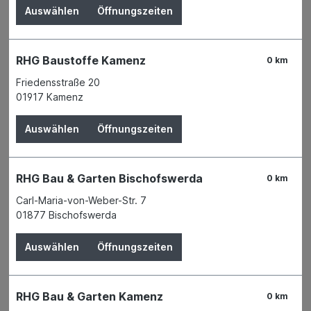
Auswählen
Öffnungszeiten
SAREI HAUS- UND DACHTECHNIK
RHG Baustoffe Kamenz
0 km
Friedensstraße 20
01917 Kamenz
Auswählen
Öffnungszeiten
RHG Bau & Garten Bischofswerda
0 km
Carl-Maria-von-Weber-Str. 7
01877 Bischofswerda
Auswählen
Öffnungszeiten
Der Preis wird erst nach Wahl einer Filiale
angezeigt.
RHG Bau & Garten Kamenz
0 km
Zum Merkzettel hinzufügen