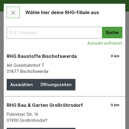
Deine RHG NEU ERLEBEN
Im Markt & Online
Wähle hier deine RHG-Filiale aus
Suche
Auswahl aufheben
RHG Baustoffe Bischofswerda
0 km
Am Güterbahnhof 7
01877 Bischofswerda
Bauen & Renovieren
Dach
Zinkdachrinnen
Auswählen
Öffnungszeiten
Fallrohr DN 80 Alu-braun 2 m
SAREI HAUS- UND DACHTECHNIK
RHG Bau & Garten Großröhrsdorf
0 km
Pulsnitzer Str. 16
01900 Großröhrsdorf