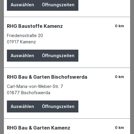
Auswählen
Öffnungszeiten
RHG Baustoffe Kamenz
0 km
Friedensstraße 20
01917 Kamenz
Auswählen
Öffnungszeiten
Der Preis wird erst nach Wahl einer Filiale
RHG Bau & Garten Bischofswerda
0 km
angezeigt.
Carl-Maria-von-Weber-Str. 7
01877 Bischofswerda
Zum Merkzettel hinzufügen
Verfügbarkeit
Auswählen
Öffnungszeiten
Verfügbar in 5 Filialen
Filiale auswählen
Produktnummer:
02737847
Name
RHG Bau & Garten Kamenz
SAREI Haus- und Dachtechnik GmbH
0 km
Anschrift
Mittelbacher Straße 12 - Industriepark