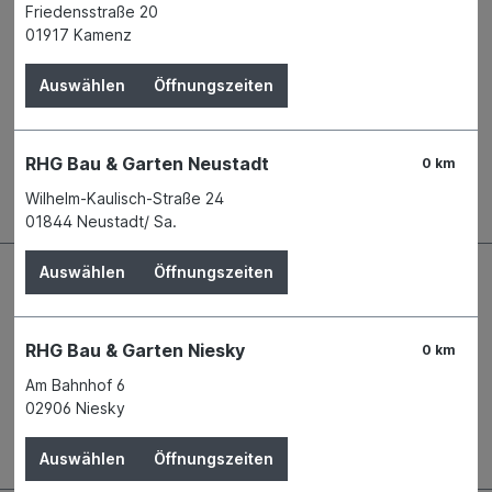
Friedensstraße 20
-
01917 Kamenz
09224 Chemnitz
Telefon
+49 371 84243 - 0
Auswählen
Öffnungszeiten
E-Mail
info@sarei.de
RHG Bau & Garten Neustadt
0 km
Beschreibung
Wilhelm-Kaulisch-Straße 24
01844 Neustadt/ Sa.
Auswählen
Öffnungszeiten
RHG Bau & Garten Niesky
0 km
Am Bahnhof 6
02906 Niesky
Auswählen
Öffnungszeiten
Kontaktdaten und Öffnungszeiten