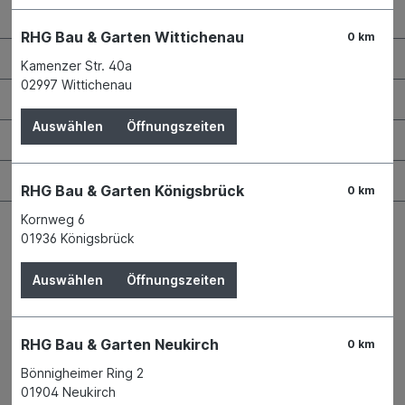
RHG Helfer
RHG Bau & Garten Wittichenau
0 km
Wissenswertes
Kamenzer Str. 40a
02997 Wittichenau
Maschinen & Werkzeuge
Auswählen
Öffnungszeiten
Bauen & Renovieren
Garten & Landschaftsbau
RHG Bau & Garten Königsbrück
0 km
Kornweg 6
01936 Königsbrück
Auswählen
Öffnungszeiten
Bestellung widerrufen
RHG Bau & Garten Neukirch
0 km
Impressum
AGB
Bönnigheimer Ring 2
Versand und Zahlungsbedingungen
Widerrufsrecht
01904 Neukirch