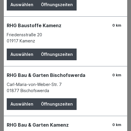
Auswählen
Öffnungszeiten
RHG Baustoffe Kamenz
0 km
Friedensstraße 20
01917 Kamenz
Auswählen
Öffnungszeiten
RHG Bau & Garten Bischofswerda
0 km
Carl-Maria-von-Weber-Str. 7
01877 Bischofswerda
Auswählen
Öffnungszeiten
Der Preis wird erst nach Wahl einer Filiale
angezeigt.
RHG Bau & Garten Kamenz
0 km
Zum Merkzettel hinzufügen