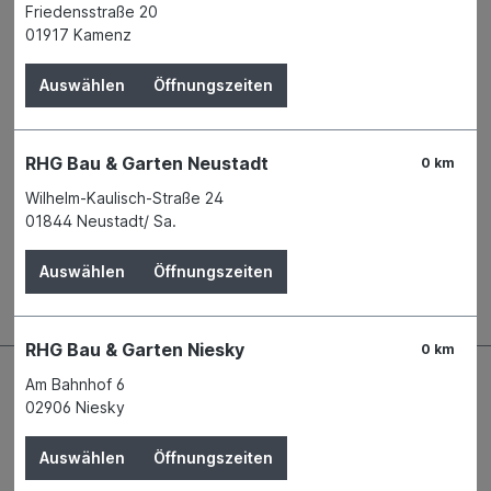
Verfügbarkeit
Friedensstraße 20
Verfügbar in 1 Filiale
Filiale auswählen
01917 Kamenz
Produktnummer:
00212726
Auswählen
Öffnungszeiten
Name
PROXXON GmbH
Anschrift
Industriepark Region Trier
Dieselstraße 3-7
RHG Bau & Garten Neustadt
0 km
54343 Föhren
Telefon
+49 6502 9317 - 0
Wilhelm-Kaulisch-Straße 24
01844 Neustadt/ Sa.
Beschreibung
Auswählen
Öffnungszeiten
RHG Bau & Garten Niesky
0 km
Am Bahnhof 6
02906 Niesky
Auswählen
Öffnungszeiten