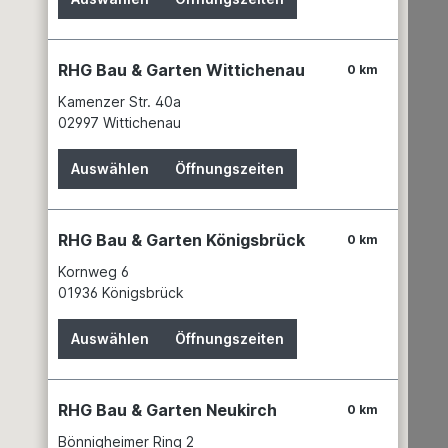
RHG Bau & Garten Wittichenau
0 km
Kamenzer Str. 40a
02997 Wittichenau
Auswählen
Öffnungszeiten
Wissenswertes
Partner
RHG Bau & Garten Königsbrück
0 km
Service
News
Kornweg 6
Batteriehinweis
01936 Königsbrück
Gefahrgutdaten
Auswählen
Öffnungszeiten
Garantien
Hinweis zur Elektroaltgeräteentsorgung
Unsere Marken
RHG Bau & Garten Neukirch
0 km
Bönnigheimer Ring 2