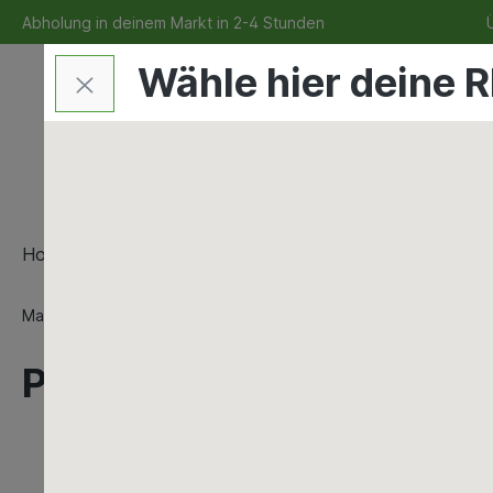
Abholung in deinem Markt in 2-4 Stunden
Ü
Wähle hier deine R
Home
Bauen & Renovieren
Maschinen & Werkze
Maschinen & Werkzeuge
Handwerkzeuge
Allgemeine
Proxxon Stecknuß 1/4" 