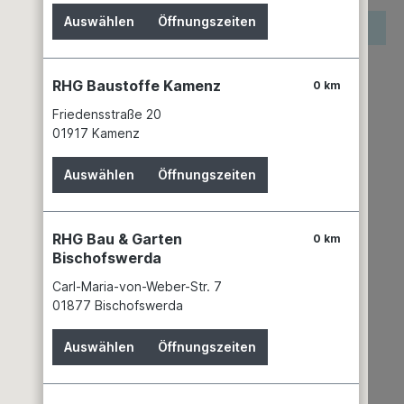
Auswählen
Öffnungszeiten
reis wird erst nach Wahl einer Filiale angezeigt.
zettel hinzufügen
RHG Baustoffe Kamenz
0 km
keit
n 6 Filialen
Filiale auswählen
Friedensstraße 20
01917 Kamenz
mer:
00212687
PROXXON GmbH
Auswählen
Öffnungszeiten
Industriepark Region Trier Dieselstraße 3-7
54343 Föhren
+49 6502 9317 - 0
RHG Bau & Garten
0 km
Bischofswerda
Carl-Maria-von-Weber-Str. 7
01877 Bischofswerda
Auswählen
Öffnungszeiten