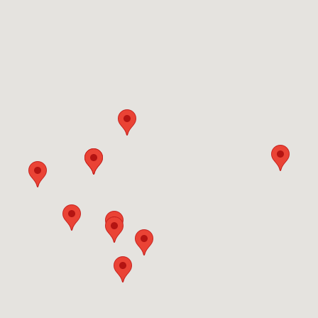
knuß 1/4" 6,5 mm"
hlüsseleinsatz
mm
ON
l