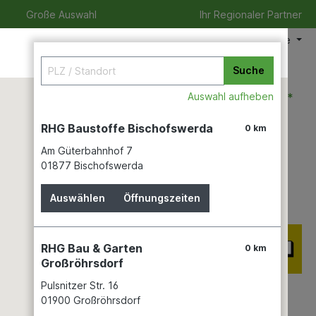
Große Auswahl
Ihr Regionaler Partner
Meine Filiale
Suche
0,00 €*
Auswahl aufheben
RHG Baustoffe Bischofswerda
0 km
Am Güterbahnhof 7
eizeit
Verleihservice
Karriere
01877 Bischofswerda
Auswählen
Öffnungszeiten
RHG Bau & Garten
0 km
Großröhrsdorf
Pulsnitzer Str. 16
01900 Großröhrsdorf