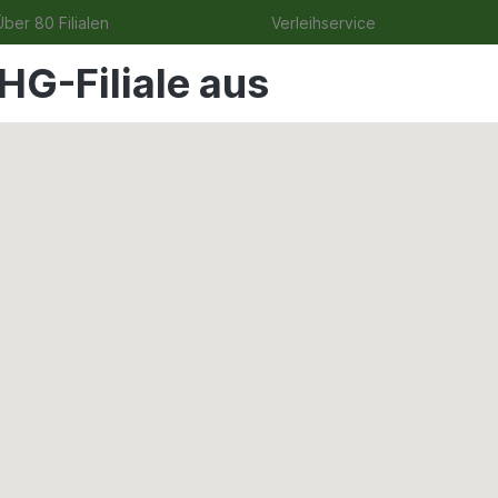
ber 80 Filialen
Verleihservice
HG-Filiale aus
uge
Angebote
Garten
Tierbedarf
Wohnen & Fr
s Handwerkzeug
6,5 mm