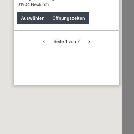
01904 Neukirch
Auswählen
Öffnungszeiten
Garten & Landschaftsbau
Erden
Seite 1 von 7
Dünger
Gewächshäuser
Grills & Zubehör
Rasenmäher
Regenwassernutzung
Teiche & Springbrunnen
Schwimmen & Wellness