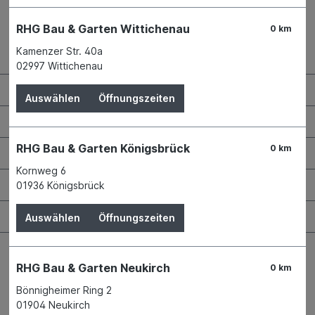
RHG Bau & Garten Wittichenau
0 km
Kamenzer Str. 40a
Kontaktdaten und Öffnungszeiten
02997 Wittichenau
RHG Helfer
Auswählen
Öffnungszeiten
Wissenswertes
RHG Bau & Garten Königsbrück
0 km
Maschinen & Werkzeuge
Kornweg 6
Bauen & Renovieren
01936 Königsbrück
Garten & Landschaftsbau
Auswählen
Öffnungszeiten
RHG Bau & Garten Neukirch
0 km
Bönnigheimer Ring 2
Bestellung widerrufen
01904 Neukirch