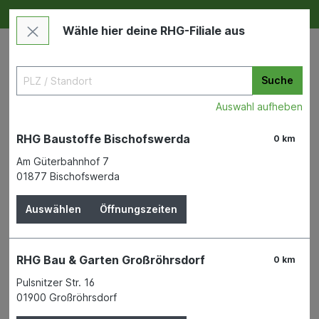
Deine RHG NEU ERLEBEN
Im Markt & Online
Wähle hier deine RHG-Filiale aus
Suche
Auswahl aufheben
RHG Baustoffe Bischofswerda
0 km
Am Güterbahnhof 7
01877 Bischofswerda
Garten
Dünger & Erden
Mineralische Düngemittel
Auswählen
Öffnungszeiten
Prima Balkondünger Depot
Eimer 1kg NPK 24+8+16 100%
RHG Bau & Garten Großröhrsdorf
0 km
umhüllter LZD
Pulsnitzer Str. 16
01900 Großröhrsdorf