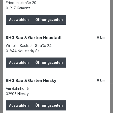
Friedensstraße 20
Verfügbarkeit
01917 Kamenz
Verfügbar in 9 Filialen
Filiale auswählen
Produktnummer:
02334379
Auswählen
Öffnungszeiten
Name
Ziegler Gregor GmbH Rindenprodukte
- Holzhandel
RHG Bau & Garten Neustadt
Anschrift
Stein 33
0 km
95703 Plößberg
Wilhelm-Kaulisch-Straße 24
Telefon
+49 9636 9202 - 0
01844 Neustadt/ Sa.
Auswählen
Öffnungszeiten
Beschreibung
RHG Bau & Garten Niesky
0 km
Am Bahnhof 6
02906 Niesky
Auswählen
Öffnungszeiten