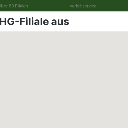
ber 80 Filialen
Verleihservice
HG-Filiale aus
uge
Angebote
Garten
Tierbedarf
Wohnen & Fre
l und Reparaturmörtel
likat-Gießharz