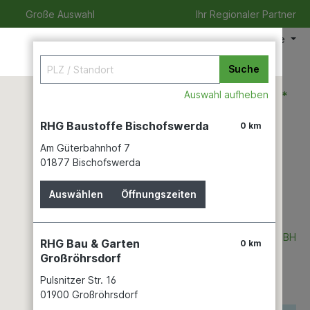
Große Auswahl
Ihr Regionaler Partner
Meine Filiale
Suche
0,00 €*
Auswahl aufheben
RHG Baustoffe Bischofswerda
0 km
Am Güterbahnhof 7
izeit
Verleihservice
Karriere
01877 Bischofswerda
Auswählen
Öffnungszeiten
PCI AUGSBURG GMBH
RHG Bau & Garten
0 km
Großröhrsdorf
Pulsnitzer Str. 16
01900 Großröhrsdorf