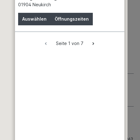
01904 Neukirch
Auswählen
Öffnungszeiten
Seite 1 von 7
Hautreizungen.
H317: Kann allergische Hautreaktionen
inatmen.
H334: Kann bei Einatmen Allergie, asthmaartige
: Kann vermutlich Krebs erzeugen .
H373: Kann die Organe
auch gründlich waschen.
P271: Nur im Freien oder in gut
esichtsschutz/Gehörschutz/ tragen.
P304 + P340: BEI
305 + P351 + P338: BEI KONTAKT MIT DEN AUGEN: Einige
chkeit entfernen. Weiter spülen.
P308 + P311: BEI Exposition
izung: Ärztlichen Rat einholen/ärztliche Hilfe hinzuziehen.
P362