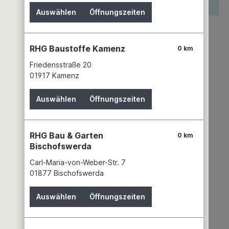
reis wird erst nach Wahl einer Filiale angezeigt.
Auswählen
Öffnungszeiten
zettel hinzufügen
keit
RHG Baustoffe Kamenz
0 km
keiner Filiale verfügbar
Friedensstraße 20
mer:
03679907
01917 Kamenz
PCI Augsburg GmbH
Piccardstr. 11
Auswählen
Öffnungszeiten
86159 Augsburg
+49 821 5901 - 0
AR-BCC-DEU@mbcc-group.com
RHG Bau & Garten
0 km
Bischofswerda
Carl-Maria-von-Weber-Str. 7
01877 Bischofswerda
Auswählen
Öffnungszeiten