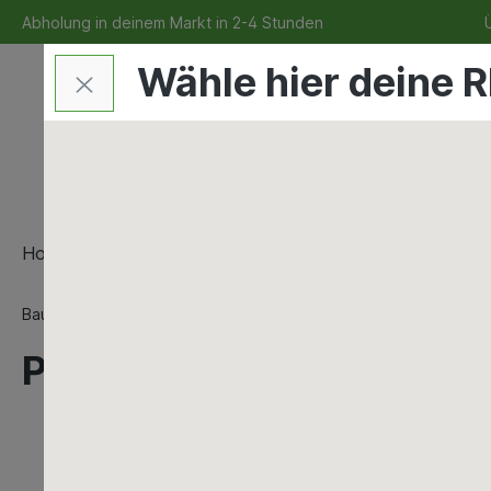
Abholung in deinem Markt in 2-4 Stunden
Ü
Wähle hier deine R
Home
Bauen & Renovieren
Maschinen & Werkze
Bauen & Renovieren
Mauern & Verputzen
Betonspachte
PCI Apogel SH 2K 0,6l Si