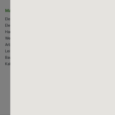
Maschinen & Werkzeuge
Elektrowerkzeuge
Elektrogroßgeräte
Handwerkzeug
Werstattausstattung
Arbeitsschutzkleidung
Leitern
Baustellenbedarf
Kabeltrommeln