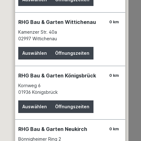
RHG Bau & Garten Wittichenau
0 km
Kamenzer Str. 40a
02997 Wittichenau
Wissenswertes
Partner
Auswählen
Öffnungszeiten
Service
News
Batteriehinweis
RHG Bau & Garten Königsbrück
0 km
Gefahrgutdaten
Kornweg 6
Garantien
01936 Königsbrück
Hinweis zur Elektroaltgeräteentsorgung
Unsere Marken
Auswählen
Öffnungszeiten
RHG Bau & Garten Neukirch
0 km
Bönnigheimer Ring 2