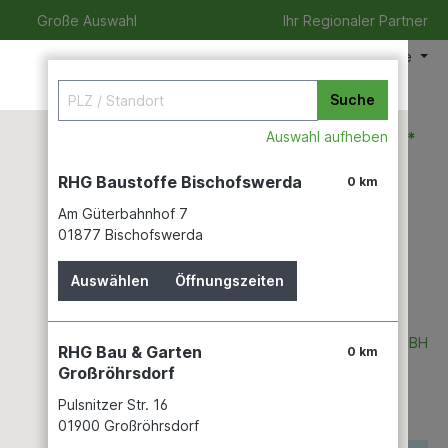
Große Auswahl
Ihr Regionaler Partner
Meine Filiale
Suche
0,00 €*
Auswahl aufheben
RHG Baustoffe Bischofswerda
0 km
Am Güterbahnhof 7
zeit
Verleihservice
Karriere
01877 Bischofswerda
Auswählen
Öffnungszeiten
OTTO GRAF GMBH
RHG Bau & Garten
0 km
Großröhrsdorf
Pulsnitzer Str. 16
01900 Großröhrsdorf