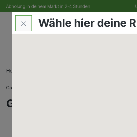
Abholung in deinem Markt in 2-4 Stunden
Ü
Wähle hier deine R
Home
Bauen & Renovieren
Maschinen & Werkzeu
Garten
Regenwassernutzung
Regenwasser-Bewirtsc
Graf Regentonnenunters