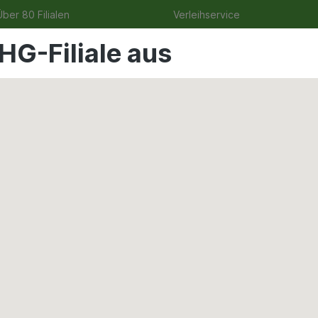
ber 80 Filialen
Verleihservice
HG-Filiale aus
ge
Angebote
Garten
Tierbedarf
Wohnen & Frei
haftung
tand eckig für 300l