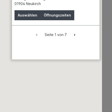
01904 Neukirch
Garten & Landschaftsbau
Auswählen
Öffnungszeiten
Erden
Dünger
Gewächshäuser
Seite 1 von 7
Grills & Zubehör
Rasenmäher
Regenwassernutzung
Teiche & Springbrunnen
Schwimmen & Wellness