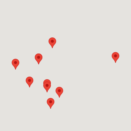
nnenunterstand eckig für 300l"
gentonnenunterstand
ün
0.00 mm
gentonne eckig 300 l
af