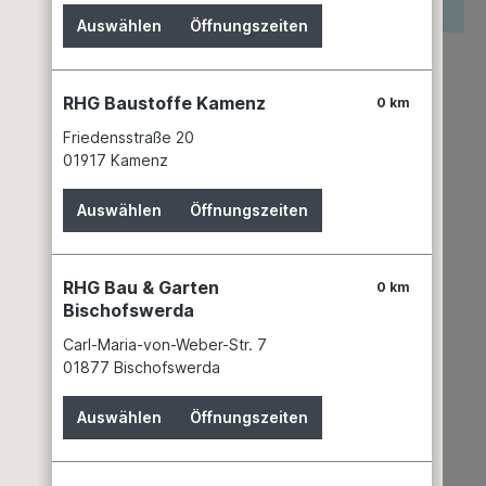
reis wird erst nach Wahl einer Filiale angezeigt.
Auswählen
Öffnungszeiten
zettel hinzufügen
keit
RHG Baustoffe Kamenz
0 km
n 10 Filialen
Filiale auswählen
Friedensstraße 20
mer:
00603427
01917 Kamenz
Otto Graf GmbH Kunststofferzeugnisse
Carl-Zeiss-Str. 2-6
Auswählen
Öffnungszeiten
79331 Teningen
+49 7641 589 - 0
info@graf-online.de
RHG Bau & Garten
0 km
Bischofswerda
Carl-Maria-von-Weber-Str. 7
01877 Bischofswerda
Auswählen
Öffnungszeiten