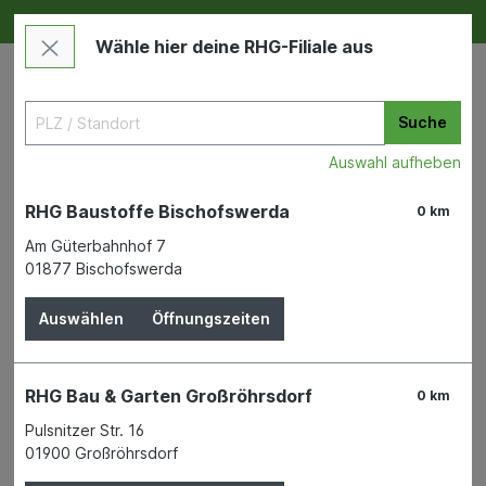
Deine RHG NEU ERLEBEN
Im Markt & Online
Wähle hier deine RHG-Filiale aus
Suche
Auswahl aufheben
RHG Baustoffe Bischofswerda
0 km
Am Güterbahnhof 7
01877 Bischofswerda
Bauen & Renovieren
Farben, Lacke & Zubehör
Holzschutzmittel
Auswählen
Öffnungszeiten
OPUS1 Dauerschutzlasur teak
RHG Bau & Garten Großröhrsdorf
0 km
750ml wasserverdünnbar, WS
Pulsnitzer Str. 16
8 Jahre
01900 Großröhrsdorf