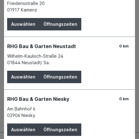
Friedensstraße 20
Zum Merkzettel hinzufügen
01917 Kamenz
Verfügbarkeit
Verfügbar in 4 Filialen
Filiale auswählen
Auswählen
Öffnungszeiten
Produktnummer:
04426983
Name
Alpina Farben GmbH Handelnd im
RHG Bau & Garten Neustadt
0 km
Namen und für RG der DAW SE
Anschrift
Roßdörfer Str. 50
Wilhelm-Kaulisch-Straße 24
64372 Ober-Ramstadt
01844 Neustadt/ Sa.
Telefon
+49 6154 71 - 0
Auswählen
Öffnungszeiten
Beschreibung
Die lösemittelhaltige und dickschichtige Holzlasur ist
RHG Bau & Garten Niesky
0 km
besonders fu?r Fenster und Außentu?ren, aber auch fu?r
Am Bahnhof 6
viele andere H…
Mehr
02906 Niesky
Auswählen
Öffnungszeiten