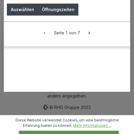
Auswählen
Öffnungszeiten
Bestellung widerrufen
Seite 1 von 7
Impressum
AGB
Versand und Zahlungsbedingungen
Widerrufsrecht
Datenschutz
News
Filialen
Mietpark
* Alle Preise inkl. gesetzl. Mehrwertsteuer zzgl.
Versandkosten
und ggf. Nachnahmegebühren, wenn nicht
anders angegeben.
© RHG Gruppe 2023
Diese Website verwendet Cookies, um eine bestmögliche
Erfahrung bieten zu können.
Mehr Informationen ...