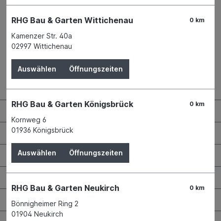
RHG Bau & Garten Wittichenau
0 km
Kamenzer Str. 40a
02997 Wittichenau
Auswählen
Öffnungszeiten
Kontaktdaten und Öffnungszeiten
RHG Bau & Garten Königsbrück
0 km
RHG Helfer
Kornweg 6
01936 Königsbrück
Wissenswertes
Auswählen
Öffnungszeiten
Maschinen & Werkzeuge
Bauen & Renovieren
RHG Bau & Garten Neukirch
0 km
Garten & Landschaftsbau
Bönnigheimer Ring 2
01904 Neukirch