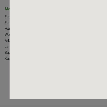
Maschinen & Werkzeuge
Elektrowerkzeuge
Elektrogroßgeräte
Handwerkzeug
Werstattausstattung
Arbeitsschutzkleidung
Leitern
Baustellenbedarf
Kabeltrommeln