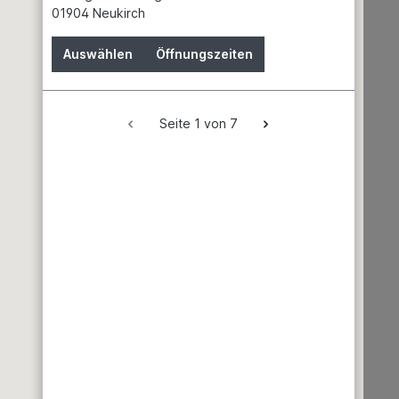
01904 Neukirch
Auswählen
Öffnungszeiten
Wissenswertes
Seite 1 von 7
Partner
Service
News
Batteriehinweis
Gefahrgutdaten
Garantien
Hinweis zur Elektroaltgeräteentsorgung
Unsere Marken