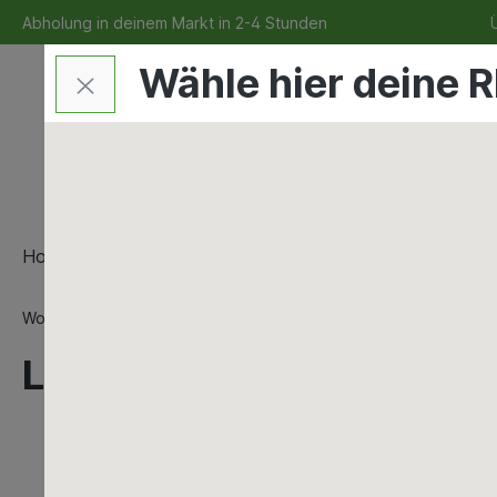
Abholung in deinem Markt in 2-4 Stunden
Ü
Wähle hier deine R
Home
Bauen & Renovieren
Maschinen & Werkzeu
Wohnen & Freizeit
Lampen & Leuchten
Leuchtmittel
Leuchtmittel LED 5W MR