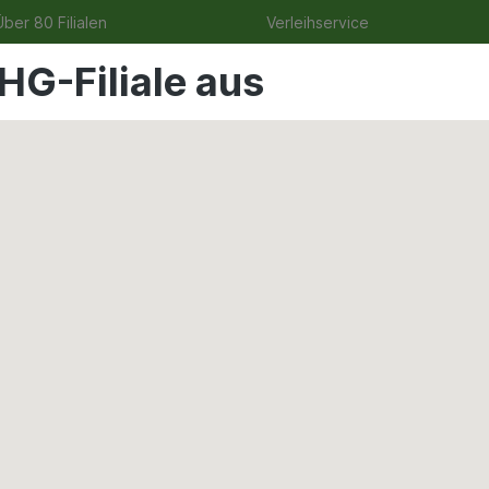
ber 80 Filialen
Verleihservice
HG-Filiale aus
ge
Angebote
Garten
Tierbedarf
Wohnen & Fre
16 Reflektor GU5.3, 320l