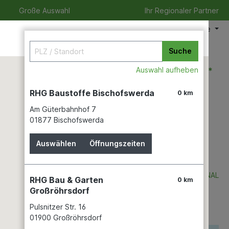
Große Auswahl
Ihr Regionaler Partner
Meine Filiale
Suche
0,00 €*
Auswahl aufheben
RHG Baustoffe Bischofswerda
0 km
Am Güterbahnhof 7
izeit
Verleihservice
Karriere
01877 Bischofswerda
Auswählen
Öffnungszeiten
m, 2700K
MÜLLER-LICHT INTERNATIONAL
RHG Bau & Garten
0 km
Großröhrsdorf
Pulsnitzer Str. 16
01900 Großröhrsdorf