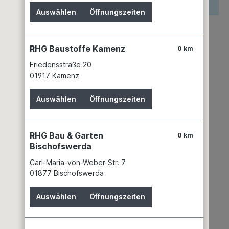
reis wird erst nach Wahl einer Filiale angezeigt.
Auswählen
Öffnungszeiten
zettel hinzufügen
keit
RHG Baustoffe Kamenz
0 km
keiner Filiale verfügbar
Friedensstraße 20
mer:
03657761
01917 Kamenz
MÜLLER-LICHT International GmbH
Goebelstr. 61-63
Auswählen
Öffnungszeiten
28865 Lilienthal
+49 4298 9370 - 0
service@mueller-licht.de
RHG Bau & Garten
0 km
Bischofswerda
Carl-Maria-von-Weber-Str. 7
01877 Bischofswerda
Auswählen
Öffnungszeiten