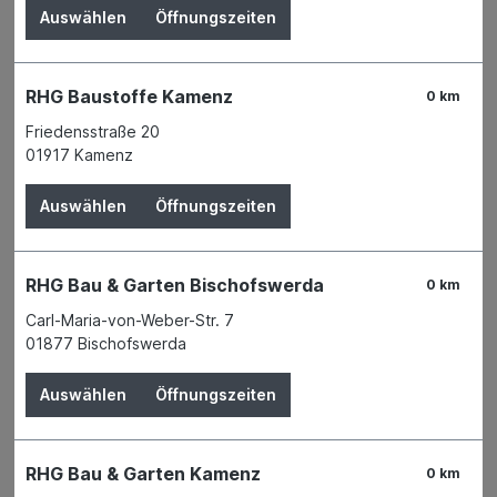
Auswählen
Öffnungszeiten
RHG Baustoffe Kamenz
0 km
Friedensstraße 20
01917 Kamenz
Auswählen
Öffnungszeiten
RHG Bau & Garten Bischofswerda
0 km
Der Preis wird erst nach Wahl einer Filiale
Carl-Maria-von-Weber-Str. 7
angezeigt.
01877 Bischofswerda
Zum Merkzettel hinzufügen
Auswählen
Öffnungszeiten
Verfügbarkeit
Verfügbar in 5 Filialen
Filiale auswählen
RHG Bau & Garten Kamenz
0 km
Produktnummer:
01103176