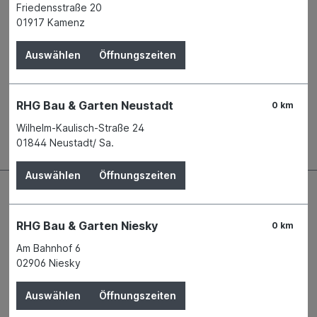
Friedensstraße 20
Name
Marley Deutschland GmbH
01917 Kamenz
Anschrift
Gewerbepark - OT Luthe
31515 Wunstorf
Auswählen
Öffnungszeiten
Telefon
+49 5031 53 - 0
E-Mail
info@marley.de
RHG Bau & Garten Neustadt
0 km
Beschreibung
Wilhelm-Kaulisch-Straße 24
01844 Neustadt/ Sa.
Auswählen
Öffnungszeiten
RHG Bau & Garten Niesky
0 km
Am Bahnhof 6
02906 Niesky
Auswählen
Öffnungszeiten
Kontaktdaten und Öffnungszeiten