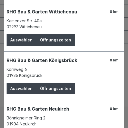
RHG Helfer
RHG Bau & Garten Wittichenau
0 km
Kamenzer Str. 40a
Wissenswertes
02997 Wittichenau
Maschinen & Werkzeuge
Auswählen
Öffnungszeiten
Bauen & Renovieren
RHG Bau & Garten Königsbrück
0 km
Garten & Landschaftsbau
Kornweg 6
01936 Königsbrück
Auswählen
Öffnungszeiten
Bestellung widerrufen
RHG Bau & Garten Neukirch
0 km
Bönnigheimer Ring 2
Impressum
AGB
01904 Neukirch