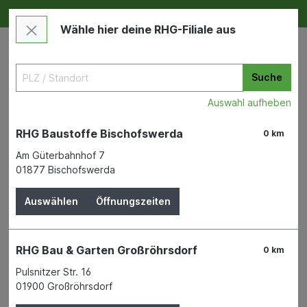
Deine RHG NEU ERLEBEN
Im Markt & Online
Wähle hier deine RHG-Filiale aus
Suche
Auswahl aufheben
RHG Baustoffe Bischofswerda
0 km
Am Güterbahnhof 7
01877 Bischofswerda
Bauen & Renovieren
Dach
Lüftungssysteme
Auswählen
Öffnungszeiten
Lüftungsgitter Edelstahl VA
Ø150
RHG Bau & Garten Großröhrsdorf
0 km
MARLEY DEUTSCHLAND GMBH
Pulsnitzer Str. 16
01900 Großröhrsdorf