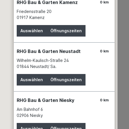
RHG Bau & Garten Kamenz
0 km
Friedensstraße 20
01917 Kamenz
uss ist ein von der Prüfbehörde genehmigtes Markenerzeugnis,
Auswählen
Öffnungszeiten
RHG Bau & Garten Neustadt
0 km
Wilhelm-Kaulisch-Straße 24
01844 Neustadt/ Sa.
Auswählen
Öffnungszeiten
RHG Bau & Garten Niesky
0 km
Am Bahnhof 6
02906 Niesky
Auswählen
Öffnungszeiten