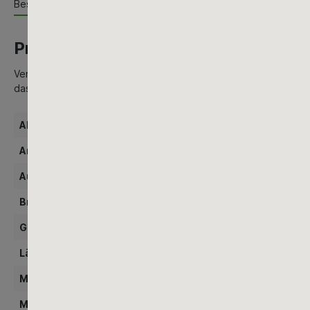
Beschreibung
Produktinformationen "Ballfix Kellera
Verhindert das Zurückfließen von Abwasser bei Rückstau in der 
das einer laufenden Güteüberwachung nach DIN EN 13564 und D
Ablaufabgang:
ab
Artikeltyp Abläufe:
Ab
Ausführung Abläufe:
Ko
Breite (mm):
26
Geruchsverschluss:
tr
Länge (mm):
19
Material Abdeckung/Rost:
Ku
Material Abläufe/Aufsatzstücke:
Ku