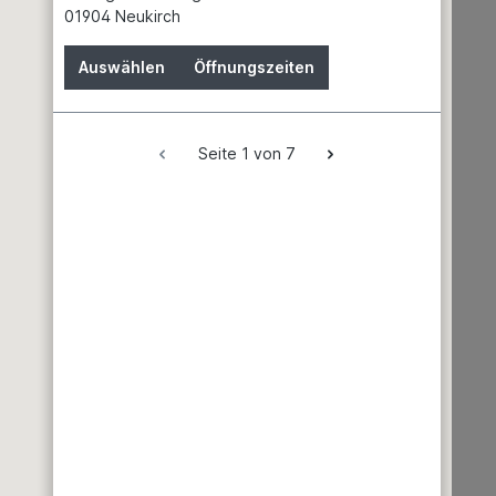
01904 Neukirch
Partner
Service
Auswählen
Öffnungszeiten
News
Batteriehinweis
Gefahrgutdaten
Seite 1 von 7
Garantien
Hinweis zur Elektroaltgeräteentsorgung
Unsere Marken
Garten & Landschaftsbau
Erden
Dünger
Gewächshäuser