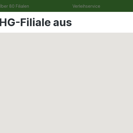
ber 80 Filialen
Verleihservice
HG-Filiale aus
uge
Angebote
Garten
Tierbedarf
Wohnen & Fre
ntwässerung