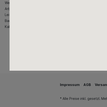
Werstattausstattung
Arbeitsschutzkleidung
Leitern
Baustellenbedarf
Kabeltrommeln
Impressum
AGB
Versan
* Alle Preise inkl. gesetzl. M