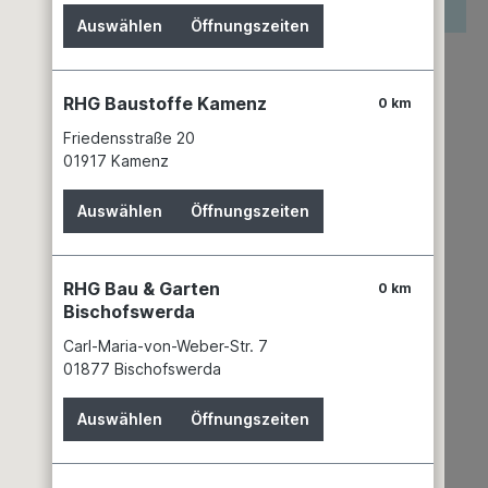
reis wird erst nach Wahl einer Filiale angezeigt.
Auswählen
Öffnungszeiten
zettel hinzufügen
keit
RHG Baustoffe Kamenz
0 km
n 8 Filialen
Filiale auswählen
Friedensstraße 20
mer:
00261683
01917 Kamenz
Marley Deutschland GmbH
Gewerbepark - OT Luthe
Auswählen
Öffnungszeiten
31515 Wunstorf
+49 5031 53 - 0
info@marley.de
RHG Bau & Garten
0 km
Bischofswerda
Carl-Maria-von-Weber-Str. 7
01877 Bischofswerda
Auswählen
Öffnungszeiten