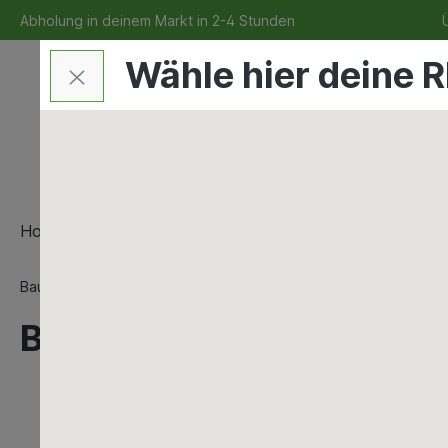
Abholung in deinem Markt in 2-4 Stunden
Ü
Wähle hier deine R
Home
Bauen & Renovieren
Maschinen & Werkze
Bauen & Renovieren
Bad & Sanitär
PVC Haus und Hofe
Ballfix Kellerablauf