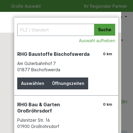
Große Auswahl
Ihr Regionaler Partner
Meine Filiale
Suche
0,00 €*
Auswahl aufheben
RHG Baustoffe Bischofswerda
0 km
Am Güterbahnhof 7
izeit
Verleihservice
Karriere
01877 Bischofswerda
Auswählen
Öffnungszeiten
MARLEY DEUTSCHLAND GMBH
RHG Bau & Garten
0 km
Großröhrsdorf
Pulsnitzer Str. 16
01900 Großröhrsdorf