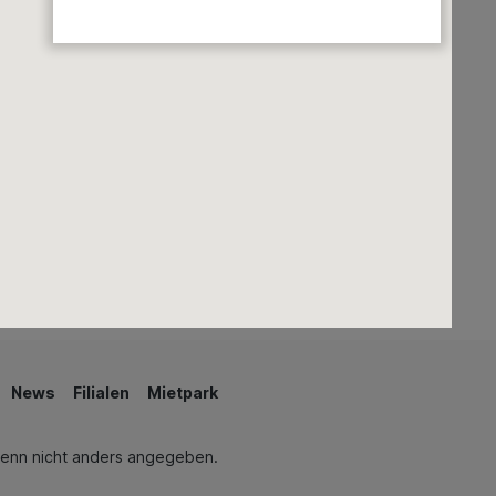
Grills & Zubehör
Rasenmäher
Regenwassernutzung
Teiche & Springbrunnen
Schwimmen & Wellness
News
Filialen
Mietpark
enn nicht anders angegeben.