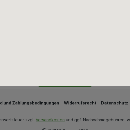
Fliesen & Fliesenzubehör
Innenausbau
Mauern & Verputzen
Wand & Bodenbeläge
Wärmedämmung
Bestellung widerrufen
d und Zahlungsbedingungen
Widerrufsrecht
Datenschutz
ehrwertsteuer zzgl.
Versandkosten
und ggf. Nachnahmegebühren, w