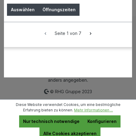
Bestellung widerrufen
Auswählen
Öffnungszeiten
Impressum
AGB
Seite 1 von 7
Versand und Zahlungsbedingungen
Widerrufsrecht
Datenschutz
News
Filialen
Mietpark
* Alle Preise inkl. gesetzl. Mehrwertsteuer zzgl.
Versandkosten
und ggf. Nachnahmegebühren, wenn nicht
anders angegeben.
© RHG Gruppe 2023
Diese Website verwendet Cookies, um eine bestmögliche
Erfahrung bieten zu können.
Mehr Informationen ...
Nur technisch notwendige
Konfigurieren
Alle Cookies akzeptieren