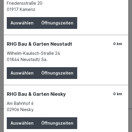
Friedensstraße 20
Zum Merkzettel hinzufügen
01917 Kamenz
Verfügbarkeit
Verfügbar in 2 Filialen
Filiale auswählen
Auswählen
Öffnungszeiten
Produktnummer:
03192845
Name
Makita Werkzeug GmbH
Anschrift
Makita-Platz 1
RHG Bau & Garten Neustadt
0 km
40885 Ratingen
Wilhelm-Kaulisch-Straße 24
Telefon
+49 2102 1004 - 0
01844 Neustadt/ Sa.
E-Mail
info@makita.de
WEEE-Reg.-Nr.
95501552
Auswählen
Öffnungszeiten
Beschreibung
RHG Bau & Garten Niesky
0 km
Am Bahnhof 6
02906 Niesky
Auswählen
Öffnungszeiten