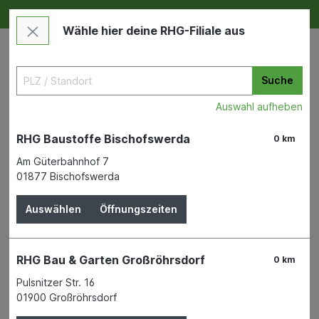
Deine RHG NEU ERLEBEN
Im Markt & Online
Wähle hier deine RHG-Filiale aus
Suche
Auswahl aufheben
RHG Baustoffe Bischofswerda
0 km
Am Güterbahnhof 7
01877 Bischofswerda
Maschinen & Werkzeuge
Elektrowerkzeuge & Zubehör
Elektromaschinen
Auswählen
Öffnungszeiten
Makita Akku-Beton-
RHG Bau & Garten Großröhrsdorf
0 km
Verdichter Li-Io ohne Akkus
Pulsnitzer Str. 16
und Ladegerät DVR 450 Z
01900 Großröhrsdorf