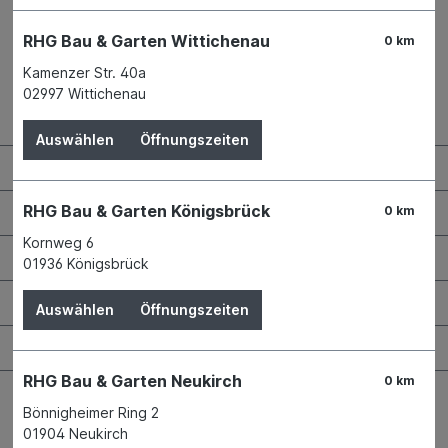
RHG Bau & Garten Wittichenau
0 km
Kamenzer Str. 40a
02997 Wittichenau
Kontaktdaten und Öffnungszeiten
Auswählen
Öffnungszeiten
RHG Helfer
Wissenswertes
RHG Bau & Garten Königsbrück
0 km
Kornweg 6
Maschinen & Werkzeuge
01936 Königsbrück
Bauen & Renovieren
Auswählen
Öffnungszeiten
Garten & Landschaftsbau
RHG Bau & Garten Neukirch
0 km
Bönnigheimer Ring 2
01904 Neukirch