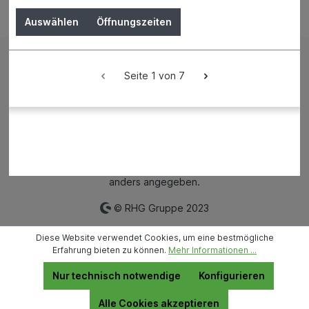
Bestellung widerrufen
Auswählen
Öffnungszeiten
Impressum
AGB
Seite 1 von 7
Versand und Zahlungsbedingungen
Widerrufsrecht
Datenschutz
News
Filialen
Mietpark
* Alle Preise inkl. gesetzl. Mehrwertsteuer zzgl.
Versandkosten
und ggf. Nachnahmegebühren, wenn nicht
anders angegeben.
© RHG Gruppe 2023
Diese Website verwendet Cookies, um eine bestmögliche
Erfahrung bieten zu können.
Mehr Informationen ...
Nur technisch notwendige
Konfigurieren
Alle Cookies akzeptieren