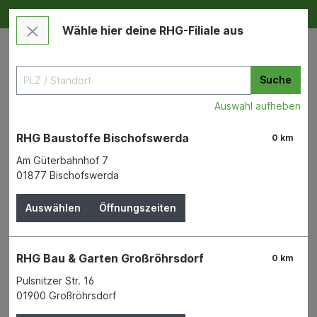
Deine RHG NEU ERLEBEN
Im Markt & Online
Wähle hier deine RHG-Filiale aus
Suche
Auswahl aufheben
RHG Baustoffe Bischofswerda
0 km
Am Güterbahnhof 7
01877 Bischofswerda
Maschinen & Werkzeuge
Elektrowerkzeuge & Zubehör
Elektromaschinen
Auswählen
Öffnungszeiten
Akku-Schlagbohrschrauber
RHG Bau & Garten Großröhrsdorf
0 km
18V ink. 3 3,0Ah Akkus, 1
Pulsnitzer Str. 16
Ladegerät+ Makpack
01900 Großröhrsdorf