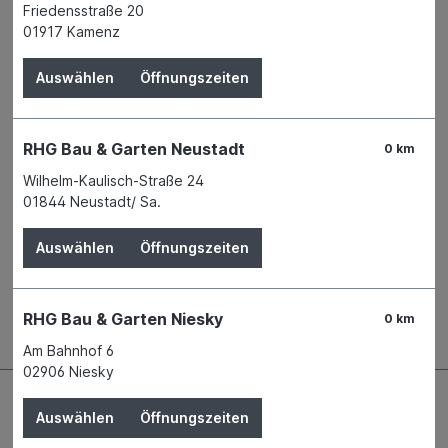
Friedensstraße 20
Zum Merkzettel hinzufügen
01917 Kamenz
Verfügbarkeit
Verfügbar in 1 Filiale
Filiale auswählen
Auswählen
Öffnungszeiten
Produktnummer:
04715202
Name
Makita Werkzeug GmbH
Anschrift
Makita-Platz 1
RHG Bau & Garten Neustadt
0 km
40885 Ratingen
Wilhelm-Kaulisch-Straße 24
Telefon
+49 2102 1004 - 0
01844 Neustadt/ Sa.
E-Mail
info@makita.de
WEEE-Reg.-Nr.
95501552
Auswählen
Öffnungszeiten
Beschreibung
RHG Bau & Garten Niesky
0 km
Am Bahnhof 6
02906 Niesky
Auswählen
Öffnungszeiten