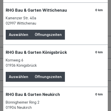
RHG Bau & Garten Wittichenau
0 km
Kamenzer Str. 40a
02997 Wittichenau
Kontaktdaten und Öffnungszeiten
Auswählen
Öffnungszeiten
RHG Helfer
Wissenswertes
RHG Bau & Garten Königsbrück
0 km
Kornweg 6
Maschinen & Werkzeuge
01936 Königsbrück
Bauen & Renovieren
Auswählen
Öffnungszeiten
Garten & Landschaftsbau
RHG Bau & Garten Neukirch
0 km
Bönnigheimer Ring 2
01904 Neukirch