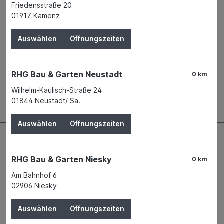
Produktnummer:
01357756
Friedensstraße 20
01917 Kamenz
Name
Kleine Wolke Textil GmbH & Co. KG
Anschrift
Herzogin-Cecilie Allee 16/18
Auswählen
Öffnungszeiten
28217 Bremen
Telefon
+49 421 6261 - 0
RHG Bau & Garten Neustadt
0 km
Beschreibung
Wilhelm-Kaulisch-Straße 24
01844 Neustadt/ Sa.
Auswählen
Öffnungszeiten
RHG Bau & Garten Niesky
0 km
Am Bahnhof 6
02906 Niesky
Auswählen
Öffnungszeiten
Kontaktdaten und Öffnungszeiten