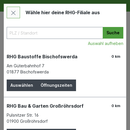
Deine RHG NEU ERLEBEN
Im Markt & Online
Wähle hier deine RHG-Filiale aus
Suche
Auswahl aufheben
RHG Baustoffe Bischofswerda
0 km
Am Güterbahnhof 7
01877 Bischofswerda
Bauen & Renovieren
Bad & Sanitär
Badtextilien und Duschvorhänge
Auswählen
Öffnungszeiten
Duscheinlage Java-Plus
RHG Bau & Garten Großröhrsdorf
0 km
Royalblau 55x55cm
Pulsnitzer Str. 16
01900 Großröhrsdorf
KLEINE WOLKE