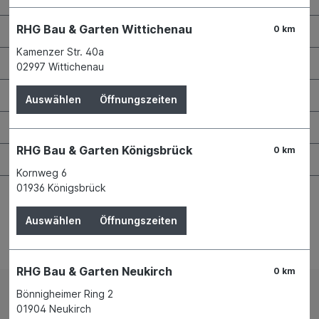
RHG Bau & Garten Wittichenau
RHG Helfer
0 km
Kamenzer Str. 40a
Wissenswertes
02997 Wittichenau
Maschinen & Werkzeuge
Auswählen
Öffnungszeiten
Bauen & Renovieren
RHG Bau & Garten Königsbrück
0 km
Garten & Landschaftsbau
Kornweg 6
01936 Königsbrück
Auswählen
Öffnungszeiten
Bestellung widerrufen
RHG Bau & Garten Neukirch
0 km
Bönnigheimer Ring 2
Impressum
AGB
01904 Neukirch