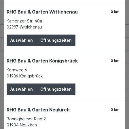
RHG Bau & Garten Wittichenau
0 km
Kontaktdaten und Öffnungszeiten
Kamenzer Str. 40a
02997 Wittichenau
RHG Helfer
Auswählen
Öffnungszeiten
Wissenswertes
Maschinen & Werkzeuge
RHG Bau & Garten Königsbrück
0 km
Bauen & Renovieren
Kornweg 6
01936 Königsbrück
Garten & Landschaftsbau
Auswählen
Öffnungszeiten
RHG Bau & Garten Neukirch
0 km
Bestellung widerrufen
Bönnigheimer Ring 2
01904 Neukirch