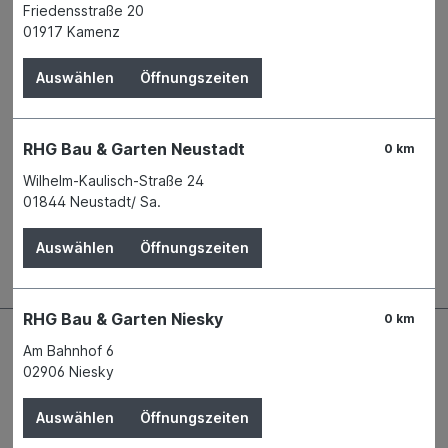
Friedensstraße 20
Produktnummer:
01842460
01917 Kamenz
Name
Albert Kerbl GmbH
Auswählen
Öffnungszeiten
Anschrift
Felizenzell 9
84428 Buchbach
Telefon
+49 8086 933 - 100
RHG Bau & Garten Neustadt
E-Mail
info@kerbl.com
0 km
WEEE-Reg.-Nr.
23773535
Wilhelm-Kaulisch-Straße 24
01844 Neustadt/ Sa.
Beschreibung
Auswählen
Öffnungszeiten
RHG Bau & Garten Niesky
0 km
Am Bahnhof 6
02906 Niesky
Auswählen
Öffnungszeiten