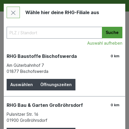
Deine RHG NEU ERLEBEN
Im Markt & Online
Wähle hier deine RHG-Filiale aus
Suche
Auswahl aufheben
RHG Baustoffe Bischofswerda
0 km
Am Güterbahnhof 7
01877 Bischofswerda
Tierbedarf
Landwirtschaftlicher Fachbedarf
Stallartikel
Auswählen
Öffnungszeiten
Korb-Mausefalle MouseCage
RHG Bau & Garten Großröhrsdorf
0 km
m.2 Eingaengen
Pulsnitzer Str. 16
01900 Großröhrsdorf