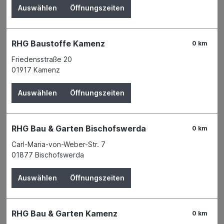
Auswählen
Öffnungszeiten
RHG Baustoffe Kamenz
0 km
Friedensstraße 20
01917 Kamenz
Auswählen
Öffnungszeiten
RHG Bau & Garten Bischofswerda
0 km
Carl-Maria-von-Weber-Str. 7
01877 Bischofswerda
Der Preis wird erst nach Wahl einer Filiale
angezeigt.
Auswählen
Öffnungszeiten
Zum Merkzettel hinzufügen
RHG Bau & Garten Kamenz
Verfügbarkeit
0 km
Verfügbar in 3 Filialen
Filiale auswählen