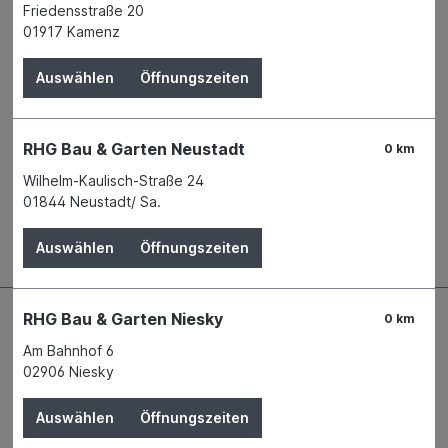
Produktnummer:
02064098
Friedensstraße 20
01917 Kamenz
Name
EUROBAUSTOFF Handelsgesellschaft
mbH & Co. KG
Auswählen
Öffnungszeiten
Anschrift
Daimlerstraße 5d
76185 Karlsruhe
Telefon
+49 721 9728-0
RHG Bau & Garten Neustadt
E-Mail
info@eurobaustoff.de
0 km
Wilhelm-Kaulisch-Straße 24
01844 Neustadt/ Sa.
Beschreibung
Auswählen
Öffnungszeiten
RHG Bau & Garten Niesky
0 km
Am Bahnhof 6
02906 Niesky
Auswählen
Öffnungszeiten