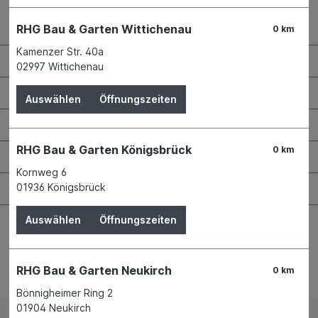
Kontaktdaten und Öffnungszeiten
RHG Bau & Garten Wittichenau
0 km
Kamenzer Str. 40a
RHG Helfer
02997 Wittichenau
Wissenswertes
Auswählen
Öffnungszeiten
Maschinen & Werkzeuge
RHG Bau & Garten Königsbrück
0 km
Bauen & Renovieren
Kornweg 6
Garten & Landschaftsbau
01936 Königsbrück
Auswählen
Öffnungszeiten
RHG Bau & Garten Neukirch
0 km
Bestellung widerrufen
Bönnigheimer Ring 2
01904 Neukirch