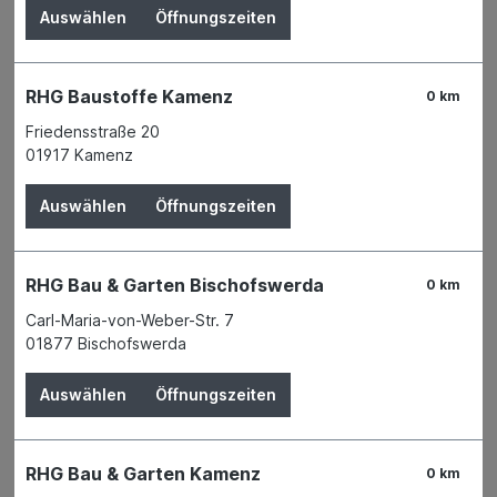
Auswählen
Öffnungszeiten
RHG Baustoffe Kamenz
0 km
Friedensstraße 20
01917 Kamenz
Auswählen
Öffnungszeiten
RHG Bau & Garten Bischofswerda
0 km
Carl-Maria-von-Weber-Str. 7
01877 Bischofswerda
Der Preis wird erst nach Wahl einer Filiale
angezeigt.
Auswählen
Öffnungszeiten
Zum Merkzettel hinzufügen
Verfügbarkeit
RHG Bau & Garten Kamenz
Verfügbar in 2 Filialen
Filiale auswählen
0 km