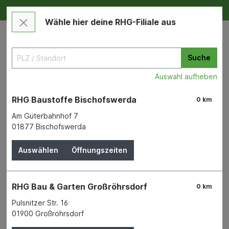
Deine RHG NEU ERLEBEN
Im Markt & Online
Wähle hier deine RHG-Filiale aus
Suche
Auswahl aufheben
RHG Baustoffe Bischofswerda
0 km
Am Güterbahnhof 7
01877 Bischofswerda
Wohnen & Freizeit
Deko & Haushalt
Weihnachtsartikel
Auswählen
Öffnungszeiten
LED Perlen-Girlande weiß Bat.
RHG Bau & Garten Großröhrsdorf
0 km
120cm 20L warmweiß
Pulsnitzer Str. 16
01900 Großröhrsdorf
KAEMINGK B. V.