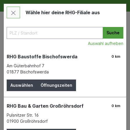
Deine RHG NEU ERLEBEN
Im Markt & Online
Wähle hier deine RHG-Filiale aus
Suche
Auswahl aufheben
RHG Baustoffe Bischofswerda
0 km
Am Güterbahnhof 7
01877 Bischofswerda
Wohnen & Freizeit
Auto & Fahrrad
Autoreinigung und Autopflege
Auswählen
Öffnungszeiten
NIGRIN Scheiben-
RHG Bau & Garten Großröhrsdorf
0 km
Reinigungstücher
Pulsnitzer Str. 16
01900 Großröhrsdorf
INTER-UNION TECHNOHANDEL GMBH