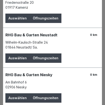
Produktnummer:
03487587
Friedensstraße 20
01917 Kamenz
Name
Inter-Union Technohandel GmbH
Anschrift
Carl-Benz-Straße 2
Auswählen
Öffnungszeiten
76761 Rülzheim
Telefon
+49 7272 9801 - 100
E-Mail
info@mts-gruppe.com
RHG Bau & Garten Neustadt
0 km
Wilhelm-Kaulisch-Straße 24
Beschreibung
01844 Neustadt/ Sa.
Auswählen
Öffnungszeiten
CLP-/REACH-Hinweise
Symbole
RHG Bau & Garten Niesky
0 km
GHS02 - Flamme: Entzündbar
Am Bahnhof 6
02906 Niesky
GHS07 - Ausrufezeichen: Gesundheitsgefahr
Auswählen
Öffnungszeiten