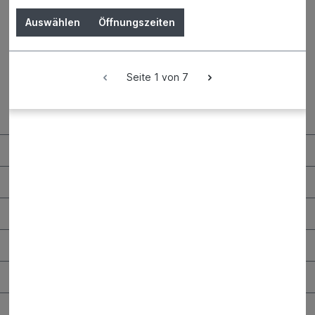
Auswählen
Öffnungszeiten
Seite 1 von 7
Kontaktdaten und Öffnungszeiten
RHG Helfer
Wissenswertes
Maschinen & Werkzeuge
Bauen & Renovieren
Garten & Landschaftsbau