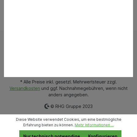
Bestellung widerrufen
Impressum
AGB
Versand und Zahlungsbedingungen
Widerrufsrecht
Datenschutz
News
Filialen
Mietpark
* Alle Preise inkl. gesetzl. Mehrwertsteuer zzgl.
Versandkosten
und ggf. Nachnahmegebühren, wenn nicht
anders angegeben.
© RHG Gruppe 2023
Diese Website verwendet Cookies, um eine bestmögliche
Erfahrung bieten zu können.
Mehr Informationen ...
Nur technisch notwendige
Konfigurieren