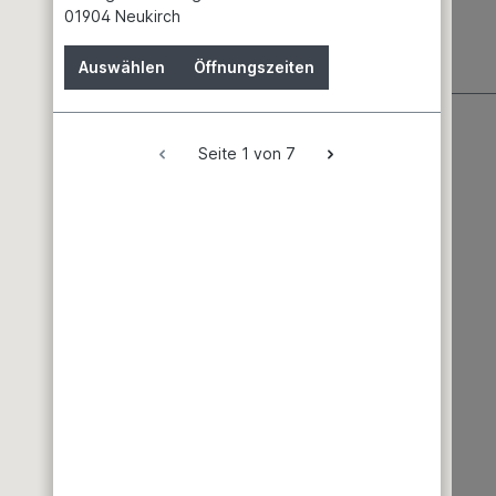
01904 Neukirch
Auswählen
Öffnungszeiten
Seite 1 von 7
Wissenswertes
Partner
Service
News
Batteriehinweis
Gefahrgutdaten