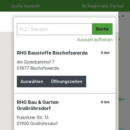
Große Auswahl
Ihr Regionaler Partner
Meine Filiale
Suche
0,00 €*
Auswahl aufheben
RHG Baustoffe Bischofswerda
0 km
Am Güterbahnhof 7
izeit
Verleihservice
Karriere
01877 Bischofswerda
Auswählen
Öffnungszeiten
 345lm GU10
IDV GMBH
RHG Bau & Garten
0 km
Großröhrsdorf
Pulsnitzer Str. 16
01900 Großröhrsdorf