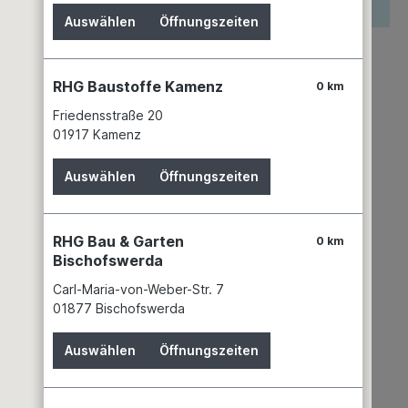
reis wird erst nach Wahl einer Filiale angezeigt.
Auswählen
Öffnungszeiten
zettel hinzufügen
keit
RHG Baustoffe Kamenz
0 km
n 3 Filialen
Filiale auswählen
Friedensstraße 20
mer:
04261249
01917 Kamenz
IDV GmbH
Birkenweiherstr. 2
Auswählen
Öffnungszeiten
63505 Langenselbold
+49 6184 93190
info@idv-licht.de
RHG Bau & Garten
0 km
Bischofswerda
Carl-Maria-von-Weber-Str. 7
01877 Bischofswerda
Auswählen
Öffnungszeiten