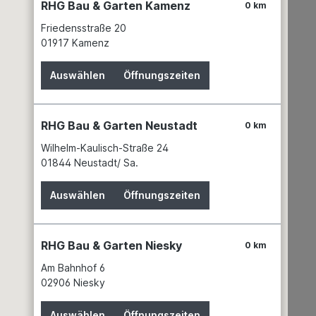
RHG Bau & Garten Kamenz
0 km
Friedensstraße 20
01917 Kamenz
45lm GU10 "
Auswählen
Öffnungszeiten
RHG Bau & Garten Neustadt
0 km
Wilhelm-Kaulisch-Straße 24
01844 Neustadt/ Sa.
Auswählen
Öffnungszeiten
RHG Bau & Garten Niesky
0 km
Am Bahnhof 6
02906 Niesky
Auswählen
Öffnungszeiten