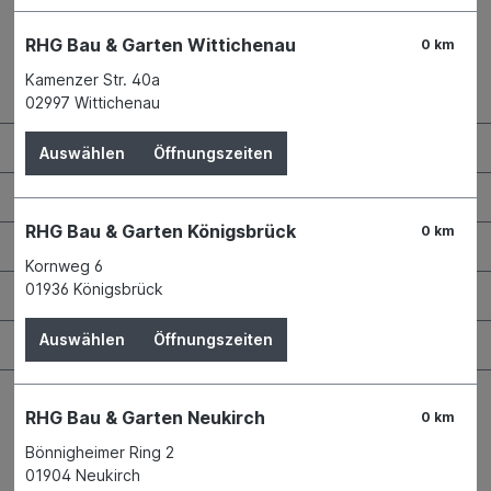
RHG Bau & Garten Wittichenau
0 km
Kamenzer Str. 40a
Kontaktdaten und Öffnungszeiten
02997 Wittichenau
RHG Helfer
Auswählen
Öffnungszeiten
Wissenswertes
RHG Bau & Garten Königsbrück
0 km
Maschinen & Werkzeuge
Kornweg 6
01936 Königsbrück
Bauen & Renovieren
Auswählen
Öffnungszeiten
Garten & Landschaftsbau
RHG Bau & Garten Neukirch
0 km
Bönnigheimer Ring 2
01904 Neukirch
Bestellung widerrufen