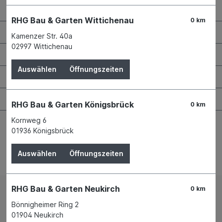
RHG Helfer
RHG Bau & Garten Wittichenau
0 km
Wissenswertes
Kamenzer Str. 40a
02997 Wittichenau
Maschinen & Werkzeuge
Auswählen
Öffnungszeiten
Bauen & Renovieren
Garten & Landschaftsbau
RHG Bau & Garten Königsbrück
0 km
Kornweg 6
01936 Königsbrück
Auswählen
Öffnungszeiten
Bestellung widerrufen
RHG Bau & Garten Neukirch
0 km
Impressum
AGB
Bönnigheimer Ring 2
Versand und Zahlungsbedingungen
Widerrufsrecht
01904 Neukirch