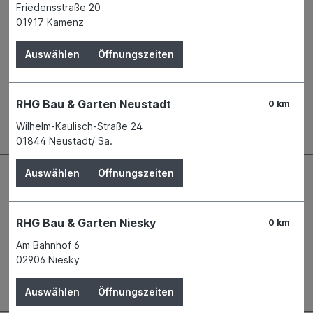
Friedensstraße 20
Anschrift
Daimlerstraße 5d
01917 Kamenz
76185 Karlsruhe
Telefon
+49 721 9728-0
Auswählen
Öffnungszeiten
E-Mail
info@eurobaustoff.de
RHG Bau & Garten Neustadt
0 km
Beschreibung
Wilhelm-Kaulisch-Straße 24
01844 Neustadt/ Sa.
Auswählen
Öffnungszeiten
RHG Bau & Garten Niesky
0 km
Am Bahnhof 6
02906 Niesky
Auswählen
Öffnungszeiten
Kontaktdaten und Öffnungszeiten