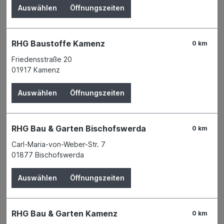
Auswählen
Öffnungszeiten
RHG Baustoffe Kamenz
0 km
Friedensstraße 20
01917 Kamenz
Auswählen
Öffnungszeiten
Der Preis wird erst nach Wahl einer Filiale
RHG Bau & Garten Bischofswerda
0 km
angezeigt.
Carl-Maria-von-Weber-Str. 7
01877 Bischofswerda
Zum Merkzettel hinzufügen
Verfügbarkeit
Auswählen
Öffnungszeiten
Verfügbar in 5 Filialen
Filiale auswählen
Produktnummer:
01573848
Name
RHG Bau & Garten Kamenz
EUROBAUSTOFF Handelsgesellschaft
0 km
mbH & Co. KG