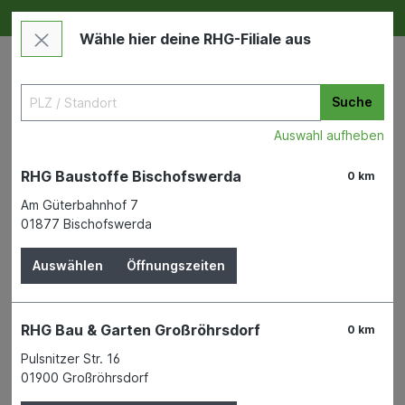
Deine RHG NEU ERLEBEN
Im Markt & Online
Wähle hier deine RHG-Filiale aus
Suche
Auswahl aufheben
RHG Baustoffe Bischofswerda
0 km
Am Güterbahnhof 7
01877 Bischofswerda
Garten
Pflanzen & Pflanzenschutz
Getreide
Auswählen
Öffnungszeiten
Malaga für 50 ltr.
HEFEREINZUCHT
RHG Bau & Garten Großröhrsdorf
0 km
Pulsnitzer Str. 16
01900 Großröhrsdorf