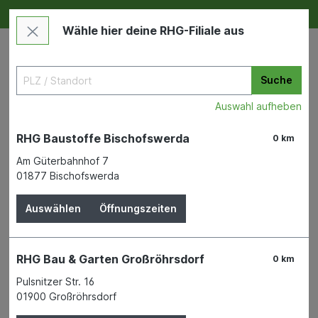
Deine RHG NEU ERLEBEN
Im Markt & Online
Wähle hier deine RHG-Filiale aus
Suche
Auswahl aufheben
RHG Baustoffe Bischofswerda
0 km
Am Güterbahnhof 7
01877 Bischofswerda
Garten
Zäune & Mauern
Metallzäune und Maschendraht
Auswählen
Öffnungszeiten
Viereckgeflecht grün
RHG Bau & Garten Großröhrsdorf
0 km
60x2,8x1500mm (15m)
Pulsnitzer Str. 16
Baumkuchenwicklung
01900 Großröhrsdorf