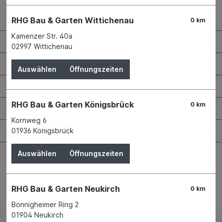
Kontaktdaten und Öffnungszeiten
RHG Bau & Garten Wittichenau
0 km
Kamenzer Str. 40a
RHG Helfer
02997 Wittichenau
Wissenswertes
Auswählen
Öffnungszeiten
Maschinen & Werkzeuge
RHG Bau & Garten Königsbrück
0 km
Bauen & Renovieren
Kornweg 6
Garten & Landschaftsbau
01936 Königsbrück
Auswählen
Öffnungszeiten
RHG Bau & Garten Neukirch
0 km
Bestellung widerrufen
Bönnigheimer Ring 2
01904 Neukirch