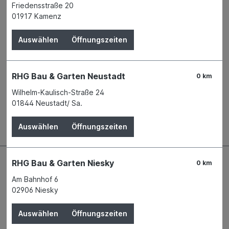
Friedensstraße 20
Derzeit in keiner Filiale verfügbar
01917 Kamenz
Produktnummer:
00151790
Auswählen
Öffnungszeiten
Name
Hanseatischer Drahthandel GmbH
Anschrift
Benzstraße 20
21423 Winsen / Luhe
Telefon
+49 40 73118 - 0
RHG Bau & Garten Neustadt
0 km
Wilhelm-Kaulisch-Straße 24
01844 Neustadt/ Sa.
Beschreibung
Auswählen
Öffnungszeiten
RHG Bau & Garten Niesky
0 km
Am Bahnhof 6
02906 Niesky
Auswählen
Öffnungszeiten