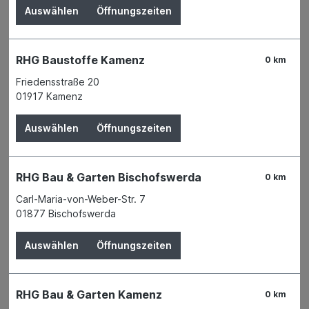
HANSEATISCHER DRAHTHANDEL GMBH
Auswählen
Öffnungszeiten
RHG Baustoffe Kamenz
0 km
Friedensstraße 20
01917 Kamenz
Auswählen
Öffnungszeiten
RHG Bau & Garten Bischofswerda
0 km
Carl-Maria-von-Weber-Str. 7
01877 Bischofswerda
Der Preis wird erst nach Wahl einer Filiale
Auswählen
Öffnungszeiten
angezeigt.
Zum Merkzettel hinzufügen
RHG Bau & Garten Kamenz
0 km
Verfügbarkeit