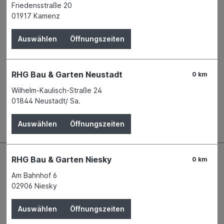
Friedensstraße 20
Verfügbar in 1 Filiale
Filiale auswählen
01917 Kamenz
Produktnummer:
02749031
Auswählen
Öffnungszeiten
Name
Hanseatischer Drahthandel GmbH
Anschrift
Benzstraße 20
21423 Winsen / Luhe
Telefon
+49 40 73118 - 0
RHG Bau & Garten Neustadt
0 km
Wilhelm-Kaulisch-Straße 24
01844 Neustadt/ Sa.
Beschreibung
Auswählen
Öffnungszeiten
RHG Bau & Garten Niesky
0 km
Am Bahnhof 6
02906 Niesky
Auswählen
Öffnungszeiten