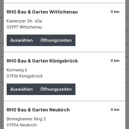
Kontaktdaten und Öffnungszeiten
RHG Bau & Garten Wittichenau
0 km
Kamenzer Str. 40a
RHG Helfer
02997 Wittichenau
Wissenswertes
Auswählen
Öffnungszeiten
Maschinen & Werkzeuge
RHG Bau & Garten Königsbrück
0 km
Bauen & Renovieren
Kornweg 6
Garten & Landschaftsbau
01936 Königsbrück
Auswählen
Öffnungszeiten
RHG Bau & Garten Neukirch
0 km
Bestellung widerrufen
Bönnigheimer Ring 2
01904 Neukirch