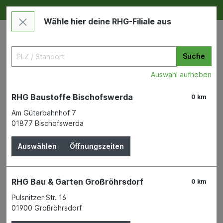
Deine RHG NEU ERLEBEN
Im Markt & Online
Wähle hier deine RHG-Filiale aus
Suche
Auswahl aufheben
RHG Baustoffe Bischofswerda
0 km
Am Güterbahnhof 7
01877 Bischofswerda
Garten
Zäune & Mauern
Metallzäune und Maschendraht
Auswählen
Öffnungszeiten
Knotengflecht verz.
RHG Bau & Garten Großröhrsdorf
0 km
150/19/15, Drahtstärke
Pulsnitzer Str. 16
2,4/1,9/1,9 mm
01900 Großröhrsdorf