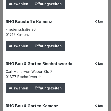
HANSEATISCHER DRAHTHANDEL GMBH
Auswählen
Öffnungszeiten
RHG Baustoffe Kamenz
0 km
Friedensstraße 20
01917 Kamenz
Auswählen
Öffnungszeiten
RHG Bau & Garten Bischofswerda
0 km
Carl-Maria-von-Weber-Str. 7
01877 Bischofswerda
Der Preis wird erst nach Wahl einer Filiale
Auswählen
Öffnungszeiten
angezeigt.
Zum Merkzettel hinzufügen
RHG Bau & Garten Kamenz
0 km
Verfügbarkeit