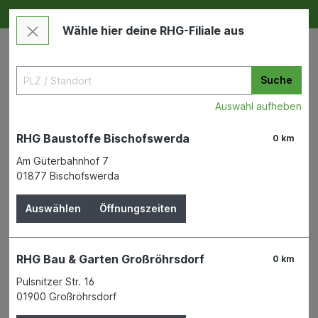
Deine RHG NEU ERLEBEN
Im Markt & Online
Wähle hier deine RHG-Filiale aus
Suche
Auswahl aufheben
RHG Baustoffe Bischofswerda
0 km
Am Güterbahnhof 7
01877 Bischofswerda
Maschinen & Werkzeuge
Handwerkzeuge
Dachdeckerwerkzeug
Auswählen
Öffnungszeiten
Messerscheide Leder
RHG Bau & Garten Großröhrsdorf
0 km
schwarz
Pulsnitzer Str. 16
01900 Großröhrsdorf
HANS WERNER GMBH & CO. KG