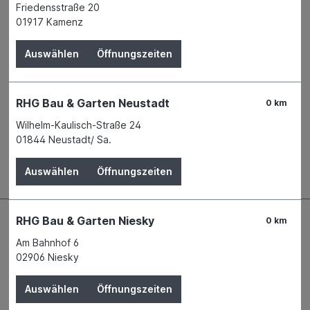
Produktnummer:
00690863
Friedensstraße 20
01917 Kamenz
Name
Hans Werner GmbH & Co. KG
Werkzeuggroßhandlung
Auswählen
Öffnungszeiten
Anschrift
Uhlmannstr. 35
88471 Laupheim
Telefon
+49 7392 9670 - 0
RHG Bau & Garten Neustadt
E-Mail
info@hawe-werkzeuge.de
0 km
Wilhelm-Kaulisch-Straße 24
01844 Neustadt/ Sa.
Beschreibung
Auswählen
Öffnungszeiten
RHG Bau & Garten Niesky
0 km
Am Bahnhof 6
02906 Niesky
Auswählen
Öffnungszeiten