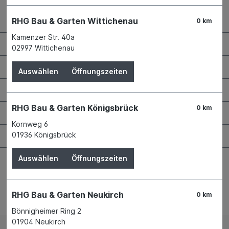
Kontaktdaten und Öffnungszeiten
RHG Bau & Garten Wittichenau
0 km
Kamenzer Str. 40a
RHG Helfer
02997 Wittichenau
Wissenswertes
Auswählen
Öffnungszeiten
Maschinen & Werkzeuge
RHG Bau & Garten Königsbrück
0 km
Bauen & Renovieren
Kornweg 6
Garten & Landschaftsbau
01936 Königsbrück
Auswählen
Öffnungszeiten
RHG Bau & Garten Neukirch
0 km
Bestellung widerrufen
Bönnigheimer Ring 2
01904 Neukirch