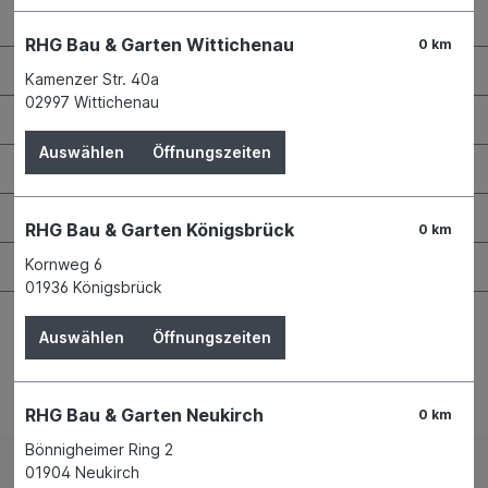
Kontaktdaten und Öffnungszeiten
RHG Bau & Garten Wittichenau
0 km
RHG Helfer
Kamenzer Str. 40a
02997 Wittichenau
Wissenswertes
Auswählen
Öffnungszeiten
Maschinen & Werkzeuge
Bauen & Renovieren
RHG Bau & Garten Königsbrück
0 km
Garten & Landschaftsbau
Kornweg 6
01936 Königsbrück
Auswählen
Öffnungszeiten
Bestellung widerrufen
RHG Bau & Garten Neukirch
0 km
Bönnigheimer Ring 2
01904 Neukirch
Impressum
AGB