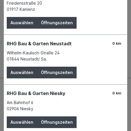
Produktnummer:
03523571
Friedensstraße 20
01917 Kamenz
Name
GELI GmbH
Anschrift
Am Goldbach 1
Auswählen
Öffnungszeiten
63755 Alzenau
Telefon
+49 6023 9717 - 0
E-Mail
verkauf@geli.de
RHG Bau & Garten Neustadt
0 km
Wilhelm-Kaulisch-Straße 24
Beschreibung
01844 Neustadt/ Sa.
Auswählen
Öffnungszeiten
RHG Bau & Garten Niesky
0 km
Am Bahnhof 6
02906 Niesky
Auswählen
Öffnungszeiten