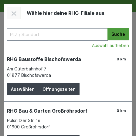
Deine RHG NEU ERLEBEN
Im Markt & Online
Wähle hier deine RHG-Filiale aus
Suche
Auswahl aufheben
RHG Baustoffe Bischofswerda
0 km
Am Güterbahnhof 7
01877 Bischofswerda
Garten
Gartendekoration
Pflanzgefässe Kunststoff
Auswählen
Öffnungszeiten
Ampel Galicia mit US braun
RHG Bau & Garten Großröhrsdorf
0 km
ca.20cm
Pulsnitzer Str. 16
01900 Großröhrsdorf
GELI GMBH