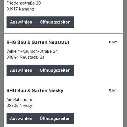
Produktnummer:
00466831
Friedensstraße 20
01917 Kamenz
Name
Fränkische Rohrwerke Gebr. Kirchner
GmbH & Co KG
Auswählen
Öffnungszeiten
Anschrift
Hellinger Str. 1
97486 Königsberg
Telefon
+49 9525 88 - 0
RHG Bau & Garten Neustadt
E-Mail
info.drain@fraenkische.de
0 km
Wilhelm-Kaulisch-Straße 24
01844 Neustadt/ Sa.
Beschreibung
Auswählen
Öffnungszeiten
RHG Bau & Garten Niesky
0 km
Am Bahnhof 6
02906 Niesky
Auswählen
Öffnungszeiten