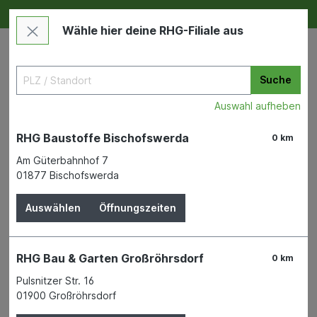
Deine RHG NEU ERLEBEN
Im Markt & Online
Wähle hier deine RHG-Filiale aus
Suche
Auswahl aufheben
RHG Baustoffe Bischofswerda
0 km
Am Güterbahnhof 7
01877 Bischofswerda
Bauen & Renovieren
Tiefbau
Kabelschutz und Leitungsschutz
Auswählen
Öffnungszeiten
Kabuflex R Endstopfen DN 63
RHG Bau & Garten Großröhrsdorf
0 km
Pulsnitzer Str. 16
01900 Großröhrsdorf