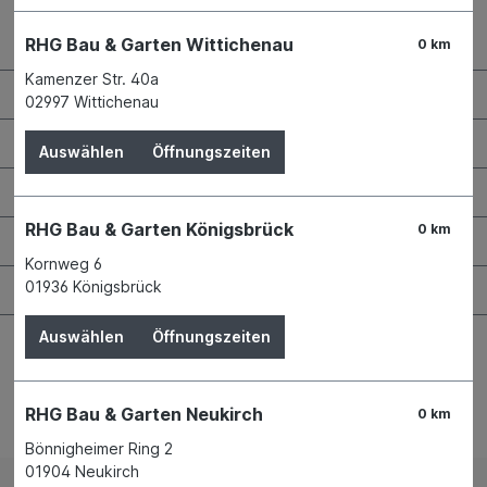
Kontaktdaten und Öffnungszeiten
RHG Bau & Garten Wittichenau
0 km
Kamenzer Str. 40a
RHG Helfer
02997 Wittichenau
Wissenswertes
Auswählen
Öffnungszeiten
Maschinen & Werkzeuge
RHG Bau & Garten Königsbrück
0 km
Bauen & Renovieren
Kornweg 6
Garten & Landschaftsbau
01936 Königsbrück
Auswählen
Öffnungszeiten
RHG Bau & Garten Neukirch
0 km
Bestellung widerrufen
Bönnigheimer Ring 2
01904 Neukirch